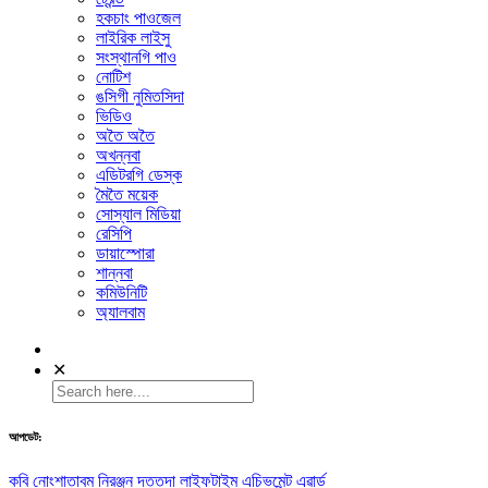
হকচাং পাওজেল
লাইরিক লাইসু
সংস্থানগি পাও
নোটিশ
ঙসিগী নুমিতসিদা
ভিডিও
অতৈ অতৈ
অখন্নবা
এডিটরগি ডেস্ক
মৈতৈ ময়েক
সোস্যাল মিডিয়া
রেসিপি
ডায়াস্পোরা
শান্নবা
কমিউনিটি
অ্যালবাম
✕
আপডেট:
কবি নোংশাতাবম নিরঞ্জন দত্তদা লাইফটাইম এচিভমেন্ট এৱার্ড