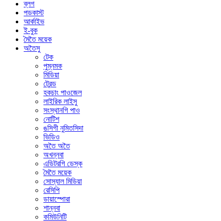
ব্লগ
পডকাস্ট
আর্কাইভ
ই-বুক
মৈতৈ ময়েক
অতৈসু
টেক
পুম্নমক
মিডিয়া
ট্রেন্ড
হকচাং পাওজেল
লাইরিক লাইসু
সংস্থানগি পাও
নোটিশ
ঙসিগী নুমিতসিদা
ভিডিও
অতৈ অতৈ
অখন্নবা
এডিটরগি ডেস্ক
মৈতৈ ময়েক
সোস্যাল মিডিয়া
রেসিপি
ডায়াস্পোরা
শান্নবা
কমিউনিটি