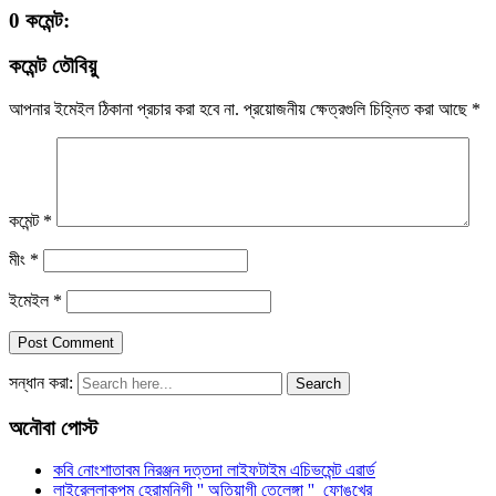
0 কমেন্ট:
কমেন্ট তৌবিয়ু
আপনার ইমেইল ঠিকানা প্রচার করা হবে না.
প্রয়োজনীয় ক্ষেত্রগুলি চিহ্নিত করা আছে
*
কমেন্ট
*
মীং
*
ইমেইল
*
সন্ধান করা:
অনৌবা পোস্ট
কবি নোংশাতাবম নিরঞ্জন দত্তদা লাইফটাইম এচিভমেন্ট এৱার্ড
লাইরেল্লাকপম হেরামনিগী '' অতিয়াগী তেলেঙ্গা '' ফোঙখ্রে