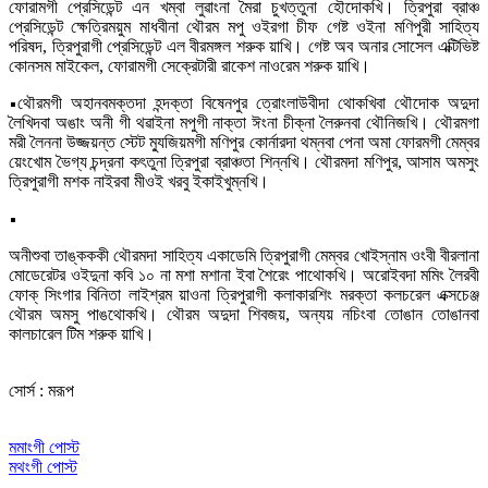
ফোরামগী প্রেসিডেন্ট এন খম্বা লুৱাংনা মৈরা চুখত্তুনা হৌদোকখি। ত্রিপুরা ব্রাঞ্চ
প্রেসিডেন্ট ক্ষেত্রিময়ুম মাধবীনা থৌরম মপু ওইরগা চীফ গেষ্ট ওইনা মণিপুরী সাহিত্য
পরিষদ, ত্রিপুরাগী প্রেসিডেন্ট এল বীরমঙ্গল শরুক য়াখি। গেষ্ট অব অনার সোসেল এক্টিভিষ্ট
কোনসম মাইকেল, ফোরামগী সেক্রেটারী রাকেশ নাওরেম শরুক য়াখি।
থৌরমগী অহানবমক্তদা হন্দক্তা বিষেনপুর ত্রোংলাউবীদা থোকখিবা থৌদোক অদুদা
লৈখিদবা অঙাং অনী গী থৱাইনা মপুগী নাক্তা ঈংনা চীক্না লৈরুনবা থৌনিজখি। থৌরমগা
মরী লৈননা উজ্জয়ন্ত স্টেট ম্যুজিয়মগী মণিপুর কোর্নারদা থম্নবা পেনা অমা ফোরমগী মেম্বর
য়েংখোম ভৈগ্য চন্দ্রনা কৎতুনা ত্রিপুরা ব্রাঞ্চতা শিন্নখি। থৌরমদা মণিপুর, আসাম অমসুং
ত্রিপুরাগী মশক নাইরবা মীওই খরবু ইকাইখুম্নখি।
অনীশুবা তাঙ্কককী থৌরমদা সাহিত্য একাডেমি ত্রিপুরাগী মেম্বর খোইস্নাম ওংবী বীরলানা
মোডেরেটর ওইদুনা কবি ১০ না মশা মশানা ইবা শৈরেং পাথোকখি। অরোইবদা মমিং লৈরবী
ফোক্ সিংগার বিনিতা লাইশ্রম য়াওনা ত্রিপুরাগী কলাকারশিং মরক্তা কলচরেল এক্সচেঞ্জ
থৌরম অমসু পাঙথোকখি। থৌরম অদুদা শিবজয়, অন্যয় নচিংবা তোঙান তোঙানবা
কালচারেল টিম শরুক য়াখি।
সোর্স : মরূপ
মমাংগী পোস্ট
মথংগী পোস্ট