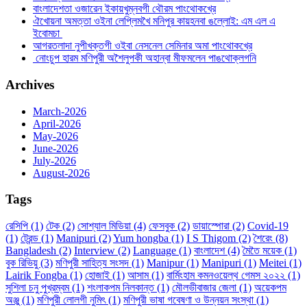
বাংলাদেশতা ওজারেন ইকায়খুম্নবগী থৌরম পাংথোকখ্রে
ঐখোয়না অমত্তা ওইনা লেপ্লিমখৈ মনিপুর কায়হনবা ঙল্লোই: এম এল এ
ইবোমচা
আগরতলাদা নুপীখক্তগী ওইবা নেসনেল সেমিনার অমা পাংথোকখ্রে
নোংচুপ হারম মণিপুরী অশৈলুপকী অহান্বা মীফমলেন পাঙথোক্লগনি
Archives
March-2026
April-2026
May-2026
June-2026
July-2026
August-2026
Tags
রেসিপি
(1)
টেক
(2)
সোশ্যাল মিডিয়া
(4)
ফেসবুক
(2)
ডায়াস্পোরা
(2)
Covid-19
(1)
ট্রেন্ড
(1)
Manipuri
(2)
Yum hongba
(1)
I S Thigom
(2)
শৈরেং
(8)
Bangladesh
(2)
Interview
(2)
Language
(1)
বাংলাদেশ
(4)
মৈতৈ ময়েক
(1)
বুক রিভিয়ু
(3)
মণিপুরী সাহিত্য সংসদ
(1)
Manipur
(1)
Manipuri
(1)
Meitei
(1)
Lairik Fongba
(1)
হোজাই
(1)
আসাম
(1)
বার্মিংহাম কমনওয়েল্থ গেমস ২০২২
(1)
সুশিলা চনু পুখ্রম্বম
(1)
শংলাকপম নিলকান্ত
(1)
মৌলভীবাজার জেলা
(1)
অয়েকপম
অঞ্জু
(1)
মণিপুরী লোলগী নুমিৎ
(1)
মণিপুরী ভাষা গবেষণা ও উন্নয়ন সংস্থা
(1)