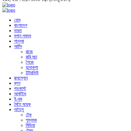
হোম
বাংলাদেশ
ভারত
মপান লমদম
শান্নবা
আর্টস
ৱারেং
ৱারি মচা
শৈরেং
হন্দোকপা
ইন্টারভিউ
ৱাখল্লোন
ব্লগ
পডকাস্ট
আর্কাইভ
ই-বুক
মৈতৈ ময়েক
অতৈসু
টেক
পুম্নমক
মিডিয়া
ট্রেন্ড