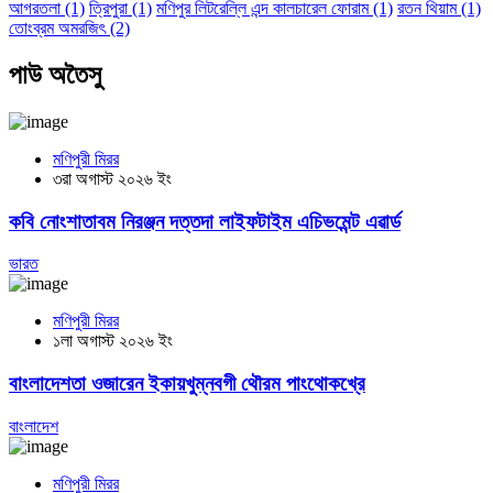
আগরতলা
(1)
ত্রিপুরা
(1)
মণিপুর লিটরেল্লি এন্দ কালচারেল ফোরাম
(1)
রতন থিয়াম
(1)
তোংব্রম অমরজিৎ
(2)
পাউ অতৈসু
মণিপুরী মিরর
৩রা অগাস্ট ২০২৬ ইং
কবি নোংশাতাবম নিরঞ্জন দত্তদা লাইফটাইম এচিভমেন্ট এৱার্ড
ভারত
মণিপুরী মিরর
১লা অগাস্ট ২০২৬ ইং
বাংলাদেশতা ওজারেন ইকায়খুম্নবগী থৌরম পাংথোকখ্রে
বাংলাদেশ
মণিপুরী মিরর