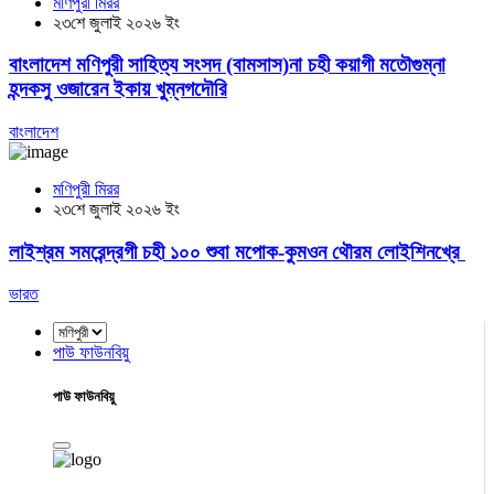
মণিপুরী মিরর
২৩শে জুলাই ২০২৬ ইং
বাংলাদেশ মণিপুরী সাহিত্য সংসদ (বামসাস)না চহী কয়াগী মতৌগুম্না
হন্দকসু ওজারেন ইকায় খুম্নগদৌরি
বাংলাদেশ
মণিপুরী মিরর
২৩শে জুলাই ২০২৬ ইং
লাইশ্রম সমরেন্দ্রগী চহী ১০০ শুবা মপোক-কুমওন থৌরম লোইশিনখ্রে
ভারত
পাউ ফাউনবিয়ু
পাউ ফাউনবিয়ু