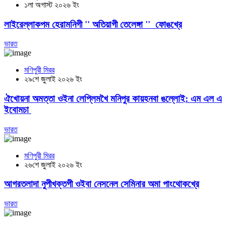
১লা অগাস্ট ২০২৬ ইং
লাইরেল্লাকপম হেরামনিগী '' অতিয়াগী তেলেঙ্গা '' ফোঙখ্রে
ভারত
মণিপুরী মিরর
২৯শে জুলাই ২০২৬ ইং
ঐখোয়না অমত্তা ওইনা লেপ্লিমখৈ মনিপুর কায়হনবা ঙল্লোই: এম এল এ
ইবোমচা
ভারত
মণিপুরী মিরর
২৬শে জুলাই ২০২৬ ইং
আগরতলাদা নুপীখক্তগী ওইবা নেসনেল সেমিনার অমা পাংথোকখ্রে
ভারত