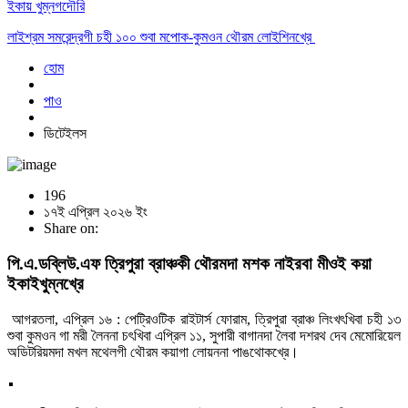
ইকায় খুম্নগদৌরি
লাইশ্রম সমরেন্দ্রগী চহী ১০০ শুবা মপোক-কুমওন থৌরম লোইশিনখ্রে
হোম
পাও
ডিটেইলস
196
১৭ই এপ্রিল ২০২৬ ইং
Share on:
পি.এ.ডব্লিউ.এফ ত্রিপুরা ব্রাঞ্চকী থৌরমদা মশক নাইরবা মীওই কয়া
ইকাইখুম্নখ্রে
আগরতলা, এপ্রিল ১৬ : পেট্রিওটিক রাইটার্স ফোরাম, ত্রিপুরা ব্রাঞ্চ লিংখৎখিবা চহী ১৩
শুবা কুমওন গা মরী লৈননা চৎখিবা এপ্রিল ১১, সুপারী বাগানদা লৈবা দশরথ দেব মেমোরিয়েল
অডিটরিয়মদা মখল মথেলগী থৌরম কয়াগা লোয়ননা পাঙথোকখ্রে।