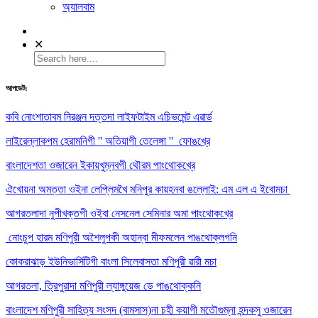
অ্যালবাম
✕
আপডেট:
কবি নোংশাতাবম নিরঞ্জন দত্তদা লাইফটাইম এচিভমেন্ট এৱার্ড
লাইরেল্লাকপম হেরামনিগী '' অতিয়াগী তেলেঙ্গা '' ফোঙখ্রে
বাংলাদেশতা ওজারেন ইকায়খুম্নবগী থৌরম পাংথোকখ্রে
ঐখোয়না অমত্তা ওইনা লেপ্লিমখৈ মনিপুর কায়হনবা ঙল্লোই: এম এল এ ইবোমচা
আগরতলাদা নুপীখক্তগী ওইবা নেসনেল সেমিনার অমা পাংথোকখ্রে
নোংচুপ হারম মণিপুরী অশৈলুপকী অহান্বা মীফমলেন পাঙথোক্লগনি
কোকরাঝাড় ইউনিভার্সিটিগী বাংলা সিলেবাসতা মণিপুরী ৱারী মচা
আগরতলা, ত্রিপুরাদা মণিপুরী ল্যাঙ্গুয়েজ ডে পাঙথোক্কনি
বাংলাদেশ মণিপুরী সাহিত্য সংসদ (বামসাস)না চহী কয়াগী মতৌগুম্না হন্দকসু ওজারেন