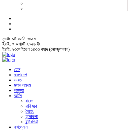
নুংথাং
৯
টা
৩৬
মি.
৩১
সে.
ইরাই, ৭ অগাস্ট ২০২৬ ইং
ইরাই, ২৩শে ইঙেন ১৪৩৩ বঙ্গাব্দ (নোংজুথাকাল)
হোম
বাংলাদেশ
ভারত
মপান লমদম
শান্নবা
আর্টস
ৱারেং
ৱারি মচা
শৈরেং
হন্দোকপা
ইন্টারভিউ
ৱাখল্লোন