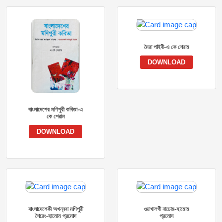
মৈরা পাইবী-এ কে শেরাম
DOWNLOAD
বাংলাদেশের মণিপুরী কবিতা-এ
কে শেরাম
DOWNLOAD
বাংলাদেশেকী অখন্নবা মণিপুরী
ওয়াখালগী নাচোম-হামোম
শৈরেং-হামোম প্রমোদ
প্রমোদ