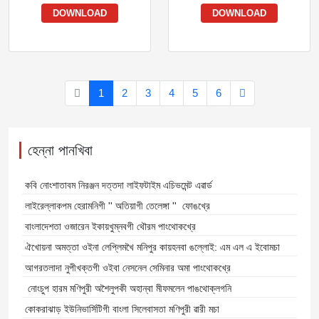
DOWNLOAD
DOWNLOAD
1
2
3
4
5
6
হেন্না পানখিবা
কবি নোংশাতাবম নিরঞ্জন দত্তদা লাইফটাইম এচিভমেন্ট এৱার্ড
লাইরেল্লাকপম হেরামনিগী '' অতিয়াগী তেলেঙ্গা '' ফোঙখ্রে
বাংলাদেশতা ওজারেন ইকায়খুম্নবগী থৌরম পাংথোকখ্রে
ঐখোয়না অমত্তা ওইনা লেপ্লিমখৈ মনিপুর কায়হনবা ঙল্লোই: এম এল এ ইবোমচা
আগরতলাদা নুপীখক্তগী ওইবা নেসনেল সেমিনার অমা পাংথোকখ্রে
নোংচুপ হারম মণিপুরী অশৈলুপকী অহান্বা মীফমলেন পাঙথোক্লগনি
কোকরাঝাড় ইউনিভার্সিটিগী বাংলা সিলেবাসতা মণিপুরী ৱারী মচা