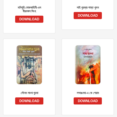
মনিপুরি লোককাহিনী-এল
লাই খুরম্বা-শান্ত খুমন
বীরমঙ্গল সিংহ
DOWNLOAD
DOWNLOAD
লৌনম লাংদা থুরবা
লম্মাঙনবা-এ কে শেরাম
DOWNLOAD
DOWNLOAD