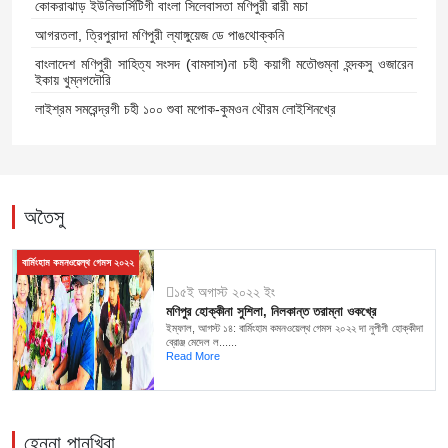
কোকরাঝাড় ইউনিভার্সিটিগী বাংলা সিলেবাসতা মণিপুরী ৱারী মচা
আগরতলা, ত্রিপুরাদা মণিপুরী ল্যাঙ্গুয়েজ ডে পাঙথোক্কনি
বাংলাদেশ মণিপুরী সাহিত্য সংসদ (বামসাস)না চহী কয়াগী মতৌগুম্না হন্দকসু ওজারেন
ইকায় খুম্নগদৌরি
লাইশ্রম সমরেন্দ্রগী চহী ১০০ শুবা মপোক-কুমওন থৌরম লোইশিনখ্রে
অতৈসু
বার্মিংহাম কমনওয়েল্থ গেমস ২০২২
১৫ই অগাস্ট ২০২২ ইং
মণিপুর হোক্কীনা সুশিলা, নিলকান্ত তরাম্না ওকখ্রে
ইম্ফাল, আগস্ট ১৪: বার্মিংহাম কমনওয়েল্থ গেমস ২০২২ দা নুপীগী হোক্কীদা
ব্রোঞ্জ মেদেল ল......
Read More
হেন্না পানখিবা