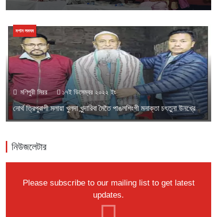
মপান লমদম
মণিপুরী মিরর
১৭ই ডিসেম্বর ২০২২ ইং
নোর্থ ত্রিপুরাগী মলায়া খুলদা খুন্দারিবা মৈতৈ পাঙলশিংগী মনাক্তা চৎতুনা উনখ্রে
নিউজলেটার
Please subscribe to our mailing list to get latest
updates.