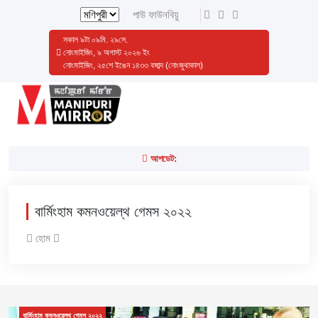
পাউ ফাউনবিয়ু
সকাল
৯
টা
০৯
মি.
৩০
সে.
নোংমাইজিং, ৯ অগাস্ট ২০২৬ ইং
নোংমাইজিং, ২৫শে ইঙেন ১৪৩৩ বঙ্গাব্দ (নোংজুথাকাল)
আপডেট:
বার্মিংহাম কমনওয়েল্থ গেমস ২০২২
হোম
বার্মিংহাম কমনওয়েল্থ গেমস ২০২২