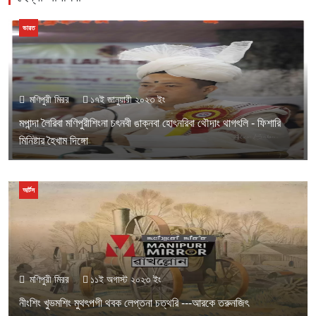
ভারত
মণিপুরী মিরর
১৭ই জানুয়ারী ২০২৩ ইং
মপান্দা লৈরিবা মণিপুরীশিংনা চৎনবী ঙাক্নবা হোৎনরিবা থৌদাং থাগৎলি - ফিশারি
মিনিষ্টার হৈখাম দিঙ্গো
আর্টস
মণিপুরী মিরর
১১ই অগাস্ট ২০২৩ ইং
নীংশিং খুভমশিং মুথৎপগী থবক লেপ্তনা চত্থরি ---আরকে তরুনজিৎ