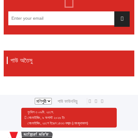
পাউ অতৈসু
পাউ ফাউনবিয়ু
নুংথিল
৩
০৯
মি.
২৫
সে.
নোংমাইজিং, ৯ অগাস্ট ২০২৬ ইং
নোংমাইজিং, ২৫শে ইঙেন ১৪৩৩ বঙ্গাব্দ (নোংজুথাকাল)