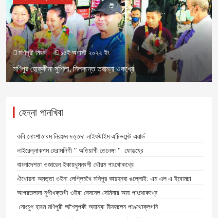
মণিপুরী মিরর
১৫ই অগাস্ট ২০২২ ইং
মণিপুর হোক্কীনা সুশিলা, নিলকান্ত তরাম্না ওকখ্রে
হেন্না পানখিবা
কবি নোংশাতাবম নিরঞ্জন দত্তদা লাইফটাইম এচিভমেন্ট এৱার্ড
লাইরেল্লাকপম হেরামনিগী '' অতিয়াগী তেলেঙ্গা '' ফোঙখ্রে
বাংলাদেশতা ওজারেন ইকায়খুম্নবগী থৌরম পাংথোকখ্রে
ঐখোয়না অমত্তা ওইনা লেপ্লিমখৈ মনিপুর কায়হনবা ঙল্লোই: এম এল এ ইবোমচা
আগরতলাদা নুপীখক্তগী ওইবা নেসনেল সেমিনার অমা পাংথোকখ্রে
নোংচুপ হারম মণিপুরী অশৈলুপকী অহান্বা মীফমলেন পাঙথোক্লগনি