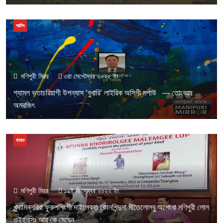
আর্টস
মণিপুরী মিরর
৩রা সেপ্টেম্বর ২০২৫ ইং
শ্যামল ভতাচরিয়াগী উপন্যাস ‘বুখারি’ লাইরিক অসিগী মপাউ --- তোংব্রম
অমরজিৎ
ভারত
মণিপুরী মিরর
১২ই ডিসেম্বর ২০২২ ইং
খুন্দামিন্নরিবা ফুরুপশিংগী দাইলেক্ত কোনশিন্দুনা মীতৈলোলবু অশেংবা মণিপুরী লোল
ওইহনসিঃ আর কে মেঘেন