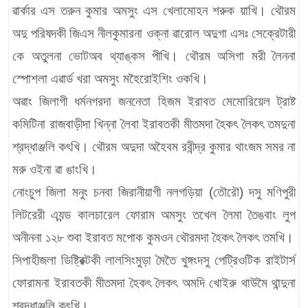
ৱার্কার এস তরুন কুমার অমসুং এস খেলামোহন শরুক য়াখি। থৌরম
অদু পরিষদকী জিএস নীলকুমারনা ওক্না ৱারোল অদুগা এসঃ সেক্রেটারী
কে অতুলনা ভোটঅব থ্যাঙ্কস পীখি। থৌরম অসিগা মরী লৈননা
স্পোশলা এৱার্ড খরা অমসুং মহৈরোইশিং ওকখি।
অৱাং জিলাগী ধর্মনগরদা জননেতা হিজম ইরাবত মেমোরিয়েল ট্রাষ্ট
কমিটিনা রাজবাড়ীদা খিন্না লৈবা ইরাবতকী মীতমদা হৈকৎ লৈকৎ তমদুনা
শ্রদ্ধাঞ্জলি কৎখি। থৌরম অদুদা অহৈবম রবীন্দ্র কুমার থাংজম সমর না
মরু ওইনা ৱা ঙাংখি।
নোংচুপ জিলা মনুং চনবা জিরানীয়াগী নলগড়িয়া (তৌরৌ) দসু মণিপুরী
লিটরেরী এ্যন্ড কালচারেল ফোরাম অমসুং তখেল লৈমা তৈঙবাং লুপ
অনীননা ১২৮ শুবা ইরাবত মপোক কুমওন থৌরমদা হৈকৎ লৈকৎ তমখি।
সিপাহীজলা ডিষ্ট্রিক্টকী লালসিংমুড়া মৈতৈ খুঙ্গংদসু পেট্রিওটিক রাইটার্স
ফোরামনা ইরাবতকী মীতমদা হৈকৎ লৈকৎ অমদি খোইরু থাউমৈ থান্দুনা
শ্রদ্ধাঞ্জলি কৎখি।