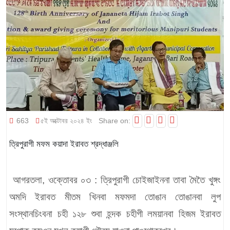
663
৫ই অক্টোবর ২০২৪ ইং
Share on:
ত্রিপুরাগী মফম কয়াদা ইরাবত শ্রদ্ধাঞ্জলি
আগরতলা, ওক্তোবর ০৩ :
ত্রিপুরাগী চোইজাইননা তাবা মৈতৈ খুঙ্গং
অমদি ইরাবত মীতম খিনবা মফমদা তোঙান তোঙানবা লুপ
সংস্থানচিংবনা চহী ১২৮ শুবা হন্দক চহীগী লময়ানবা হিজম ইরাবত