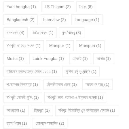
Yum hongba
(1)
I S Thigom
(2)
শৈরেং
(8)
Bangladesh
(2)
Interview
(2)
Language
(1)
বাংলাদেশ
(4)
মৈতৈ ময়েক
(1)
বুক রিভিয়ু
(3)
মণিপুরী সাহিত্য সংসদ
(1)
Manipur
(1)
Manipuri
(1)
Meitei
(1)
Lairik Fongba
(1)
হোজাই
(1)
আসাম
(1)
বার্মিংহাম কমনওয়েল্থ গেমস ২০২২
(1)
সুশিলা চনু পুখ্রম্বম
(1)
শংলাকপম নিলকান্ত
(1)
মৌলভীবাজার জেলা
(1)
অয়েকপম অঞ্জু
(1)
মণিপুরী লোলগী নুমিৎ
(1)
মণিপুরী ভাষা গবেষণা ও উন্নয়ন সংস্থা
(1)
আগরতলা
(1)
ত্রিপুরা
(1)
মণিপুর লিটরেল্লি এন্দ কালচারেল ফোরাম
(1)
রতন থিয়াম
(1)
তোংব্রম অমরজিৎ
(2)