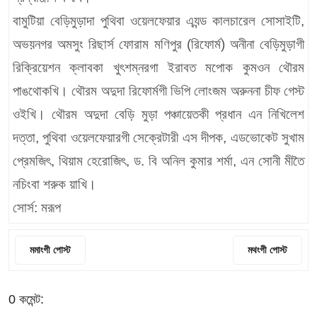
বামুটিয়া বেড়িমুড়াদা পুথিবা ওয়েলফেয়ার এ্যন্ড কালচারেল সোসাইটি,
অভয়নগর অমসুং রিছার্স ফোরাম মণিপুর (রিফোর্ম) অনীনা বেড়িমুড়াগী
রিক্রিয়েশন ক্লাবকা খুৎশম্নরগা ইরাবত মপোক কুমওন থৌরম
পাঙথোকখি। থৌরম অদুদা রিফোর্মগী ভিপি লোংজম অরুননা চীফ গেস্ট
ওইখি। থৌরম অদুদা বেড়ি মুড়া পঞ্চায়েতকী প্রধান এন নিখিলেশ
দত্তা, পুথিবা ওয়েলফেয়ারগী সেক্রেটারী এস দীপক, এডভোকেট সুখাম
প্রেমজিৎ, থিয়াম হেরোজিৎ, ড. বি অনিল কুমার শর্মা, এন সোনী মীতৈ
নচিংবা শরুক য়াখি।
সোর্স: মরূপ
মমাংগী পোস্ট
মথংগী পোস্ট
0 কমেন্ট: