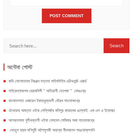
অনৌবা পোস্ট
কবি নোংশাতাবম নিরঞ্জন দত্তদা লাইফটাইম এচিভমেন্ট এৱার্ড
লাইরেল্লাকপম হেরামনিগী '' অতিয়াগী তেলেঙ্গা '' ফোঙখ্রে
বাংলাদেশতা ওজারেন ইকায়খুম্নবগী থৌরম পাংথোকখ্রে
ঐখোয়না অমত্তা ওইনা লেপ্লিমখৈ মনিপুর কায়হনবা ঙল্লোই: এম এল এ ইবোমচা
আগরতলাদা নুপীখক্তগী ওইবা নেসনেল সেমিনার অমা পাংথোকখ্রে
নোংচুপ হারম মণিপুরী অশৈলুপকী অহান্বা মীফমলেন পাঙথোক্লগনি