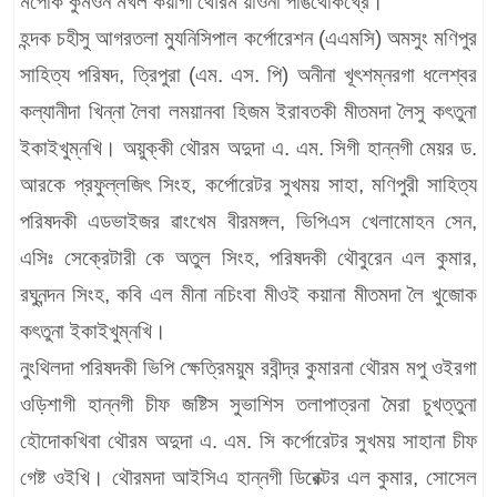
মপোক কুমওন মখল কয়াগী থৌরম য়াওনা পাঙথোকখ্রে।
হন্দক চহীসু আগরতলা ম্যুনিসিপাল কর্পোরেশন (এএমসি) অমসুং মণিপুর
সাহিত্য পরিষদ, ত্রিপুরা (এম. এস. পি) অনীনা খূৎশম্নরগা ধলেশ্বর
কল্যানীদা খিন্না লৈবা লময়ানবা হিজম ইরাবতকী মীতমদা লৈসু কৎতুনা
ইকাইখুম্নখি। অয়ুক্কী থৌরম অদুদা এ. এম. সিগী হান্নগী মেয়র ড.
আরকে প্রফুল্লজিৎ সিংহ, কর্পোরেটর সুখময় সাহা, মণিপুরী সাহিত্য
পরিষদকী এডভাইজর ৱাংখেম বীরমঙ্গল, ভিপিএস খেলামোহন সেন,
এসিঃ সেক্রেটারী কে অতুল সিংহ, পরিষদকী থৌবুরেন এল কুমার,
রঘুনন্দন সিংহ, কবি এল মীনা নচিংবা মীওই কয়ানা মীতমদা লৈ খুজোক
কৎতুনা ইকাইখুম্নখি।
নুংথিলদা পরিষদকী ভিপি ক্ষেত্রিময়ুম রবীন্দ্র কুমারনা থৌরম মপু ওইরগা
ওড়িশাগী হান্নগী চীফ জষ্টিস সুভাশিস তলাপাত্রনা মৈরা চুখত্তুনা
হৌদোকখিবা থৌরম অদুদা এ. এম. সি কর্পোরেটর সুখময় সাহানা চীফ
গেষ্ট ওইখি। থৌরমদা আইসিএ হান্নগী ডিরেক্টর এল কুমার, সোসেল