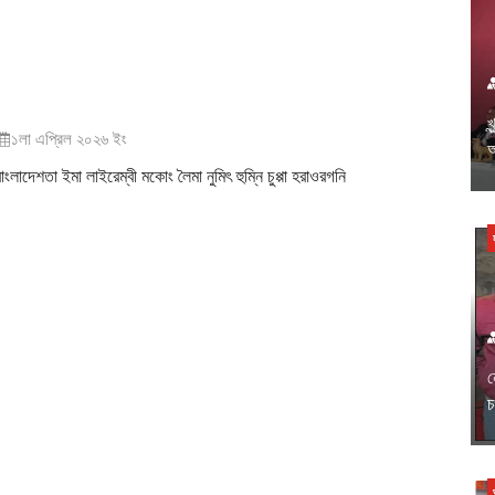
খ
১লা এপ্রিল ২০২৬ ইং
অ
াংলাদেশতা ইমা লাইরেম্বী মকোং লৈমা নুমিৎ হুম্নি চুপ্পা হরাওরগনি
ন
চ