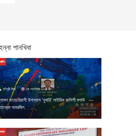
েন্না পানখিবা
আর্টস
মণিপুরী মিরর
৩রা সেপ্টেম্বর ২০২৫ ইং
্যামল ভতাচরিয়াগী উপন্যাস ‘বুখারি’ লাইরিক অসিগী মপাউ ---
োংব্রম অমরজিৎ
ভারত