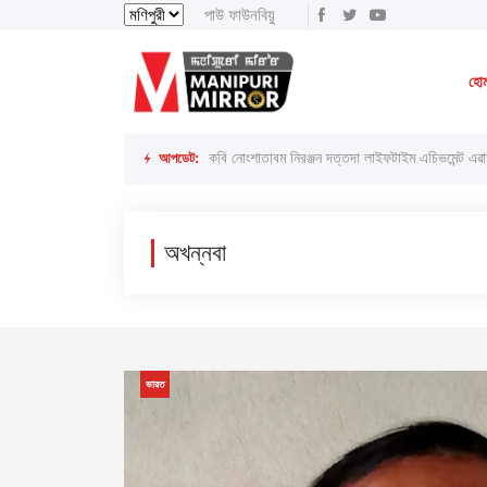
পাউ ফাউনবিয়ু
থাংজা, ৮ অগাস্ট ২০২৬ ইং
থাংজা, ২৪শে ইঙেন
হো
লাইরেল্লাকপম হেরামনিগী '' অতিয়াগী তেলেঙ্গা '' ফোঙখ্র
আপডেট:
অখন্নবা
ভারত