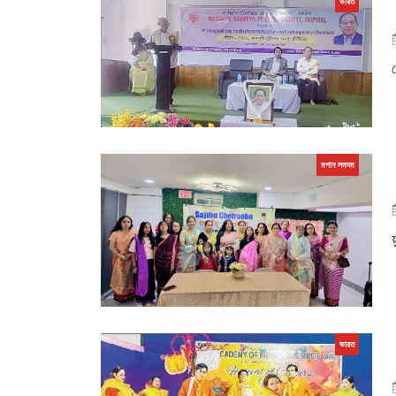
ভারত
মপান লমদম
ভারত