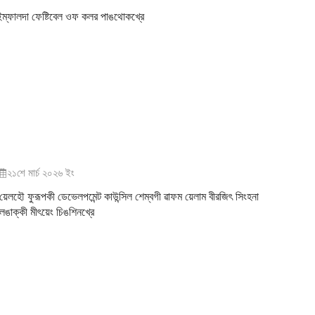
ইম্ফালদা ফেষ্টিবেল ওফ কলর পাঙথোকখ্রে
২১শে মার্চ ২০২৬ ইং
য়েলহৌ ফুরূপকী ডেভেলপমেন্ট কাউন্সিল শেম্বগী ৱাফম য়েলাম বীরজিৎ সিংহনা
লৈঙাক্কী মীৎয়েং চিঙশিনখ্রে