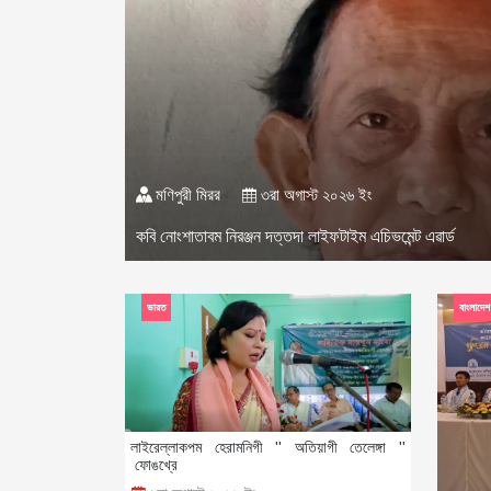
মণিপুরী মিরর
৩রা অগাস্ট ২০২৬ ইং
কবি নোংশাতাবম নিরঞ্জন দত্তদা লাইফটাইম এচিভমেন্ট এৱার্ড
ভারত
বাংলাদেশ
লাইরেল্লাকপম হেরামনিগী '' অতিয়াগী তেলেঙ্গা ''
ফোঙখ্রে