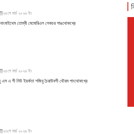
ন
২৫শে মার্চ ২০২৬ ইং
নোংমাইথেম তোম্বী মেমোরিএল লেকচর পাঙথোকখ্রে
২৫শে মার্চ ২০২৬ ইং
য়ু এস এ গী নিউ ইয়র্কতা শজিবু চৈরাউবগী থৌরম পাংথোকখ্রে
২৩শে মার্চ ২০২৬ ইং