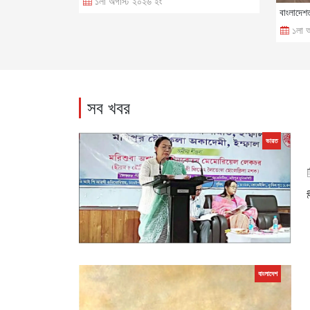
১লা অগাস্ট ২০২৬ ইং
বাংলাদেশ
১লা 
সব খবর
ভারত
বাংলাদেশ