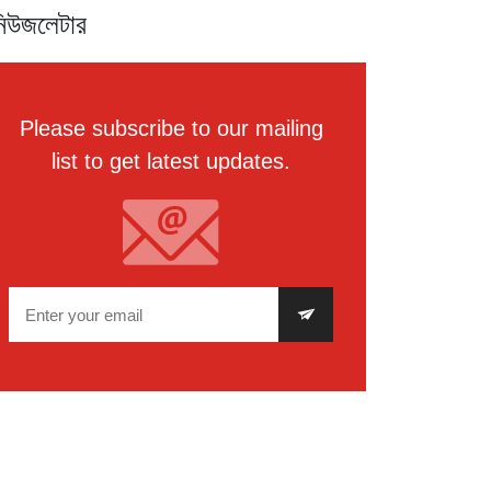
িউজলেটার
Please subscribe to our mailing
list to get latest updates.