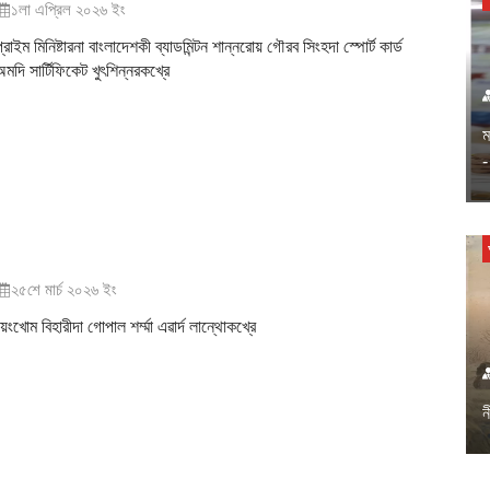
১লা এপ্রিল ২০২৬ ইং
্রাইম মিনিষ্টারনা বাংলাদেশকী ব্যাডমিন্টন শান্নরোয় গৌরব সিংহদা স্পোর্ট কার্ড
মদি সার্টিফিকেট খুৎশিন্নরকখ্রে
ম
-
২৫শে মার্চ ২০২৬ ইং
েংখোম বিহারীদা গোপাল শর্ম্মা এৱার্দ লান্থোকখ্রে
ন