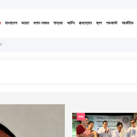
 ১৪৩৩ বঙ্গাব্দ (নোংজুথাকাল)
ভোর
৫
টা
৪৪
মি.
০৮
সে.
ম
বাংলাদেশ
ভারত
মপান লমদম
শান্নবা
আর্টস
ৱাখল্লোন
ব্লগ
পডকাস্ট
আর্কাইভ
ে
ভারত