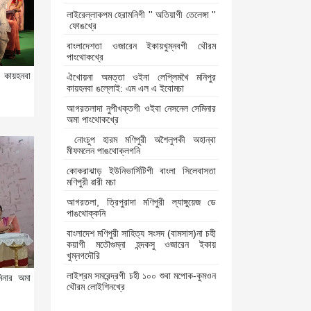
লাইরেল্লাকপম হেরামনিগী '' অতিয়াগী তেলেঙ্গা ''
ফোঙখ্রে
বাংলাদেশতা ওজারেন ইকায়খুম্নবগী থৌরম
পাংথোকখ্রে
কায়হনবা
ঐখোয়না অমত্তা ওইনা লেপ্লিমখৈ মনিপুর
কায়হনবা ঙল্লোই: এম এল এ ইবোমচা
আগরতলাদা নুপীখক্তগী ওইবা নেসনেল সেমিনার
অমা পাংথোকখ্রে
নোংচুপ হারম মণিপুরী অশৈলুপকী অহান্বা
মীফমলেন পাঙথোক্লগনি
কোকরাঝাড় ইউনিভার্সিটিগী বাংলা সিলেবাসতা
মণিপুরী ৱারী মচা
আগরতলা, ত্রিপুরাদা মণিপুরী ল্যাঙ্গুয়েজ ডে
পাঙথোক্কনি
বাংলাদেশ মণিপুরী সাহিত্য সংসদ (বামসাস)না চহী
কয়াগী মতৌগুম্না হন্দকসু ওজারেন ইকায়
খুম্নগদৌরি
লাইশ্রম সমরেন্দ্রগী চহী ১০০ শুবা মপোক-কুমওন
িনার অমা
থৌরম লোইশিনখ্রে