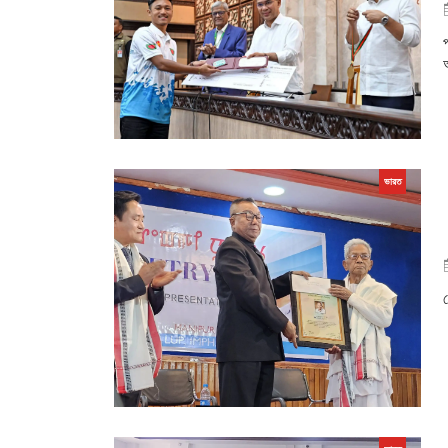
প
অ
ভারত
য়