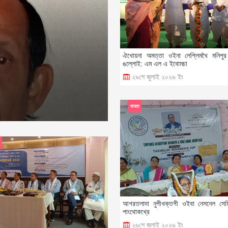
ঐখোয়না অমত্তা ওইনা লেপ্লিমখৈ মনিপুর 
ঙল্লোই: এম এল এ ইবোমচা
২৯শে জুলাই ২০২৬ ইং
ভারত
আগরতলাদা নুপীখক্তগী ওইবা নেসনেল সেম
পাংথোকখ্রে
২৬শে জুলাই ২০২৬ ইং