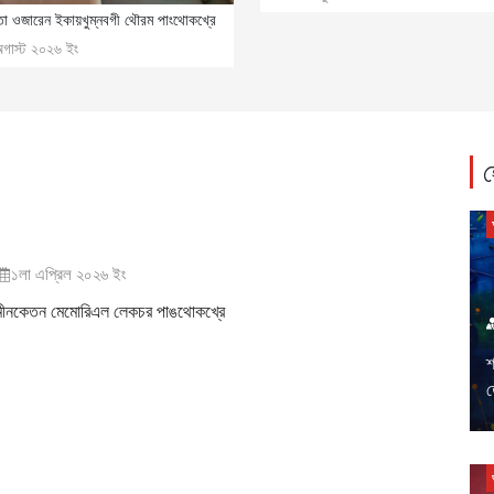
তা ওজারেন ইকায়খুম্নবগী থৌরম পাংথোকখ্রে
অগাস্ট ২০২৬ ইং
হ
১লা এপ্রিল ২০২৬ ইং
মীনকেতন মেমোরিএল লেকচর পাঙথোকখ্রে
শ
ত