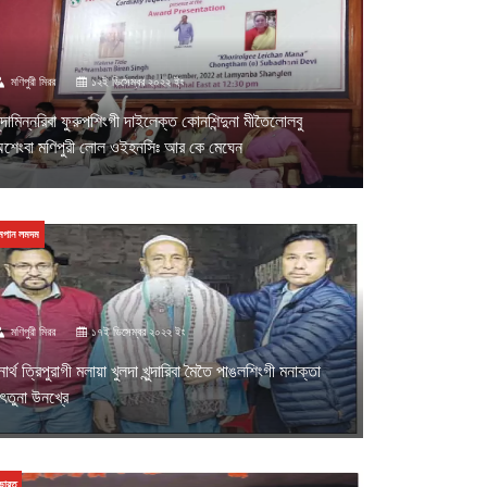
মণিপুরী মিরর
১২ই ডিসেম্বর ২০২২ ইং
ুন্দামিন্নরিবা ফুরুপশিংগী দাইলেক্ত কোনশিন্দুনা মীতৈলোলবু
শেংবা মণিপুরী লোল ওইহনসিঃ আর কে মেঘেন
মপান লমদম
মণিপুরী মিরর
১৭ই ডিসেম্বর ২০২২ ইং
োর্থ ত্রিপুরাগী মলায়া খুলদা খুন্দারিবা মৈতৈ পাঙলশিংগী মনাক্তা
ৎতুনা উনখ্রে
ভারত