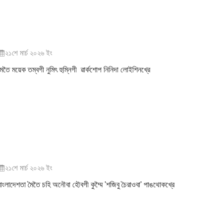
২১শে মার্চ ২০২৬ ইং
ৈতৈ ময়েক তম্বগী নুমিৎ হুম্নিগী ৱার্কশোপ নিনিদা লোইশিনখ্রে
২১শে মার্চ ২০২৬ ইং
বাংলাদেশতা মৈতৈ চহি অনৌবা হৌবগী কুম্মৈ 'শজিবু চৈরাওবা' পাঙথোকখ্রে