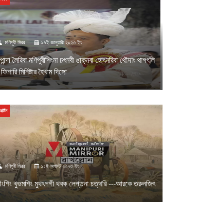
মণিপুরী মিরর
১৭ই জানুয়ারী ২০২৩ ইং
পান্দা লৈরিবা মণিপুরীশিংনা চৎনবী ঙাক্নবা হোৎনরিবা থৌদাং থাগৎলি
 ফিশারি মিনিষ্টার হৈখাম দিঙ্গো
আর্টস
মণিপুরী মিরর
১১ই অগাস্ট ২০২৩ ইং
ীংশিং খুভমশিং মুথৎপগী থবক লেপ্তনা চত্থরি ---আরকে তরুনজিৎ