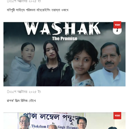
৩১শে অক্টোবর ২০২৫ ইং
মণিপুরী সাহিত্য পরিষদনা মহৈরোইশিং তরাম্না ওকখে
ভারত
৩১শে অক্টোবর ২০২৫ ইং
ৱাশক' ফিল্ম রিলিজ তৌখে
ভারত