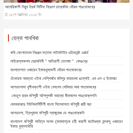
আমেরিকাগী নিয়্যু ইয়র্ক সিটিদা নিঙোল চাক্কৌবা থৌরম পাঙথোকখ্রে
২৫শে অক্টোবর ২০২৫ ইং
হেন্না পানখিবা
কবি নোংশাতাবম নিরঞ্জন দত্তদা লাইফটাইম এচিভমেন্ট এৱার্ড
লাইরেল্লাকপম হেরামনিগী '' অতিয়াগী তেলেঙ্গা '' ফোঙখ্রে
বাংলাদেশতা ওজারেন ইকায়খুম্নবগী থৌরম পাংথোকখ্রে
ঐখোয়না অমত্তা ওইনা লেপ্লিমখৈ মনিপুর কায়হনবা ঙল্লোই: এম এল এ ইবোমচা
আগরতলাদা নুপীখক্তগী ওইবা নেসনেল সেমিনার অমা পাংথোকখ্রে
নোংচুপ হারম মণিপুরী অশৈলুপকী অহান্বা মীফমলেন পাঙথোক্লগনি
কোকরাঝাড় ইউনিভার্সিটিগী বাংলা সিলেবাসতা মণিপুরী ৱারী মচা
আগরতলা, ত্রিপুরাদা মণিপুরী ল্যাঙ্গুয়েজ ডে পাঙথোক্কনি
বাংলাদেশ মণিপুরী সাহিত্য সংসদ (বামসাস)না চহী কয়াগী মতৌগুম্না হন্দকসু ওজারেন
ইকায় খুম্নগদৌরি