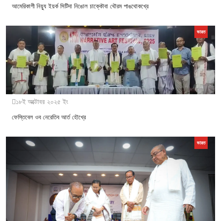
আমেরিকাগী নিয়্যু ইয়র্ক সিটিদা নিঙোল চাক্কৌবা থৌরম পাঙথোকখ্রে
ভারত
১৮ই অক্টোবর ২০২৫ ইং
ফেস্তিবেল ওব নেরেতিব আর্ত হৌখ্রে
ভারত