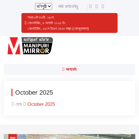
পাউ ফাউনবিয়ু
সন্ধা
৬
টা
৪৩
মি.
১৮
সে.
নোংমাইজিং, ৯ অগাস্ট ২০২৬ ইং
নোংমাইজিং, ২৫শে ইঙেন ১৪৩৩ বঙ্গাব্দ (নোংজুথাকাল)
আপডেট:
October 2025
হোম
October 2025
ভারত