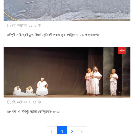
১৪ই অক্টোবর ২০২৫ ইং
মণিপুরী লাইব্রেরি এন্ড রিসার্চ সেন্টারগী তরুক সুবা ফাউন্ডেশন ডে পাংথোকখ্রে
ভারত
১৩ই অক্টোবর ২০২৫ ইং
৪৮ শুবা খা মণিপুর দ্রামা ফেস্তিবেল-২০২৫
1
2