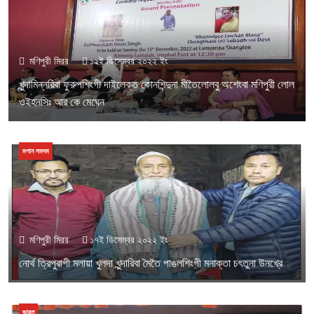
মণিপুরী মিরর
১২ই ডিসেম্বর ২০২২ ইং
খুন্দামিন্নরিবা ফুরুপশিংগী দাইলেক্ত কোনশিন্দুনা মীতৈলোলবু অশেংবা মণিপুরী লোল
ওইহনসিঃ আর কে মেঘেন
মপান লমদম
মণিপুরী মিরর
১৭ই ডিসেম্বর ২০২২ ইং
নোর্থ ত্রিপুরাগী মলায়া খুলদা খুন্দারিবা মৈতৈ পাঙলশিংগী মনাক্তা চৎতুনা উনখ্রে
ভারত