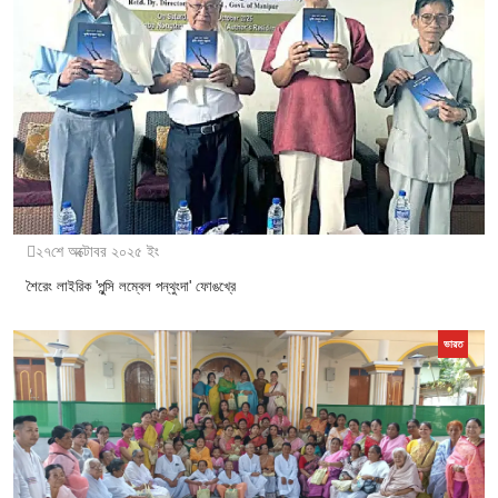
২৭শে অক্টোবর ২০২৫ ইং
শৈরেং লাইরিক 'পুন্সি লম্বেল পন্থুংদা' ফোঙখ্রে
ভারত