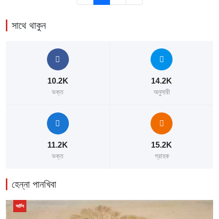
সাথে থাকুন
10.2K
14.2K
ভক্ত
অনুসারী
11.2K
15.2K
ভক্ত
গ্রাহক
হেন্না পানখিবা
আর্টস