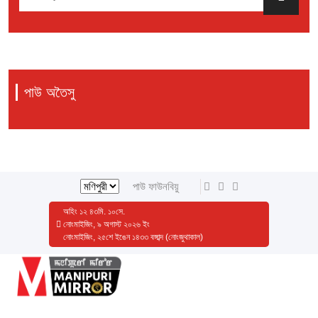
পাউ অতৈসু
পাউ ফাউনবিয়ু
অহিং
১২
৪৩
মি.
১০
সে.
নোংমাইজিং, ৯ অগাস্ট ২০২৬ ইং
নোংমাইজিং, ২৫শে ইঙেন ১৪৩৩ বঙ্গাব্দ (নোংজুথাকাল)