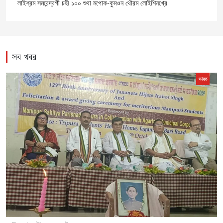
লাইশ্রম সমরেন্দ্রগী চহী ১০০ শুবা মপোক-কুমওন থৌরম লোইশিনখ্রে
সব খবর
ভারত