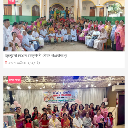
ভারত
ত্রিপুরাদা নিঙোল চাক্কোবগী থৌরম পাঙথোকখ্রে
২৭শে অক্টোবর ২০২৫ ইং
মপান লমদম