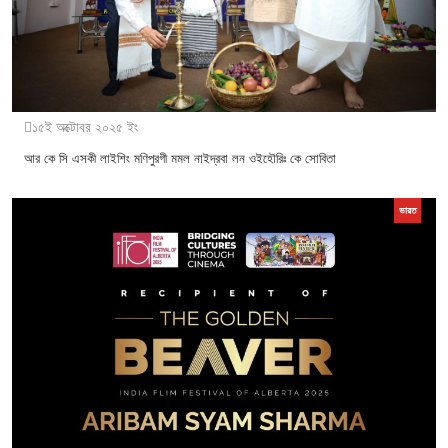
১৫ই অক্টোবর ২০২৫ ইং
আর কে সি এসকী লাইশিং মণিপুরগী মমল নাইদ্রবা লন ওইহৌরিঃ কে সোবিতা
ভারত