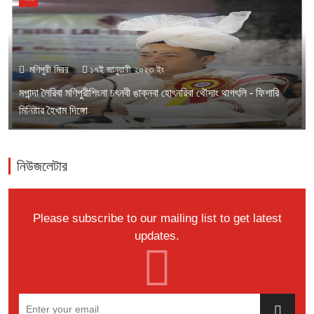
মণিপুরী মিরর
১৭ই জানুয়ারী ২০২৩ ইং
মপান্দা লৈরিবা মণিপুরীশিংনা চৎনবী ঙাক্নবা হোৎনরিবা থৌদাং থাগৎলি - ফিশারি
মিনিষ্টার হৈখাম দিঙ্গো
নিউজলেটার
Please subscribe to our mailing list to get latest
updates.