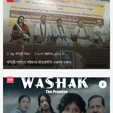
by
মণিপুরী মিরর
৩১শে অক্টোবর ২০২৫ ইং
মণিপুরী সাহিত্য পরিষদনা মহৈরোইশিং তরাম্না ওকখে
ভারত