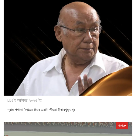
১৫ই অক্টোবর ২০২৫ ইং
শ্যাম শর্ম্মাদা ‘গোল্ডন বিভর এৱার্দ’ পীদুনা ইকায়খুম্নখ্রে
বাংলাদেশ