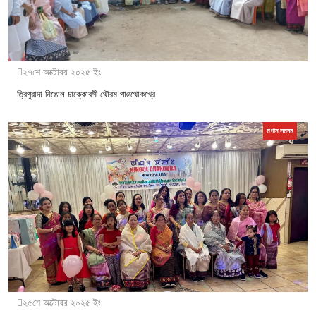
২৭শে অক্টোবর ২০২৫ ইং
ত্রিপুরাদা নিঙোল চাক্কোবগী থৌরম পাঙথোকখ্রে
মপান লমদম
২৫শে অক্টোবর ২০২৫ ইং