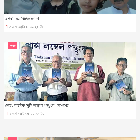
ৱাশক' ফিল্ম রিলিজ তৌখে
৩১শে অক্টোবর ২০২৫ ইং
ভারত
শৈরেং লাইরিক 'পুন্সি লম্বেল পন্থুংদা' ফোঙখ্রে
২৭শে অক্টোবর ২০২৫ ইং