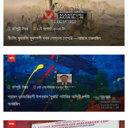
মণিপুরী মিরর
১১ই অগাস্ট ২০২৩ ইং
নীংশিং খুভমশিং মুথৎপগী থবক লেপ্তনা চত্থরি ---আরকে তরুনজিৎ
আর্টস
মণিপুরী মিরর
৩রা সেপ্টেম্বর ২০২৫ ইং
শ্যামল ভতাচরিয়াগী উপন্যাস ‘বুখারি’ লাইরিক অসিগী মপাউ --- তোংব্রম
অমরজিৎ
ভারত