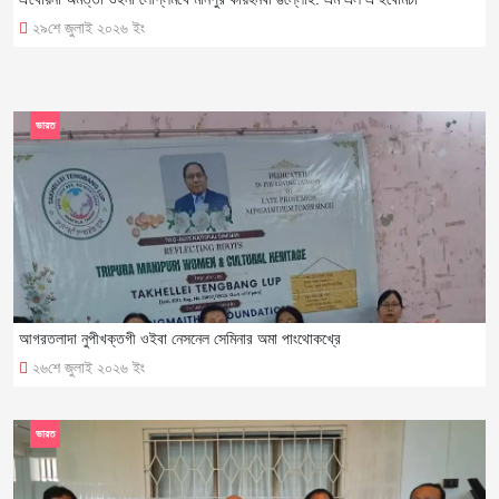
২৯শে জুলাই ২০২৬ ইং
ভারত
আগরতলাদা নুপীখক্তগী ওইবা নেসনেল সেমিনার অমা পাংথোকখ্রে
২৬শে জুলাই ২০২৬ ইং
ভারত