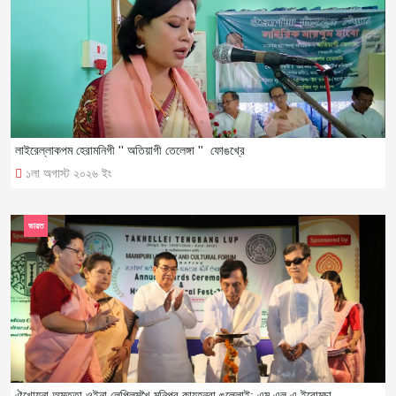
লাইরেল্লাকপম হেরামনিগী '' অতিয়াগী তেলেঙ্গা '' ফোঙখ্রে
১লা অগাস্ট ২০২৬ ইং
ভারত
ঐখোয়না অমত্তা ওইনা লেপ্লিমখৈ মনিপুর কায়হনবা ঙল্লোই: এম এল এ ইবোমচা