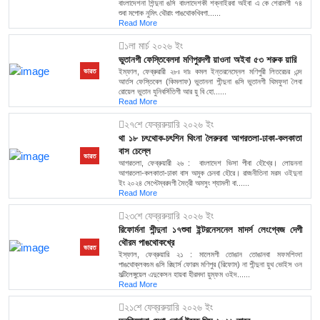
বাংলাদেশনা শিন্দুনা ঙসি বাংলাদেশকী শক্নাইরবা অইবা এ কে শেরামগী ৭৪
শুবা মপোক নুমিৎ থৌরাং পাঙথোকখিবগা......
Read More
১লা মার্চ ২০২৬ ইং
ভুতানগী ফেস্তিবেলদা মণিপুরদগী য়াওনা অইবা ৫৩ শরুক য়ারি
ইম্ফাল, ফেব্রুৱারী ২৮ঃ দাঃ কমল ইন্তরনেম্নেল মণিপুরী লিতরেচর এন্দ
ভারত
আর্তস ফেস্তিবেল (কিমলাফ) ভুতাননা শীন্দুনা ঙসি ভুতানগী থিমফুদা লৈবা
রোয়েল ভুতান যুনিবর্সিতিগী আর য়ু বি হো......
Read More
২৭শে ফেব্ররুয়ারি ২০২৬ ইং
থা ১৮ চৎথোক-চৎশিন থিংনা লৈরুরবা আগরতলা-ঢাকা-কলকাতা
বাস চেল্লে
ভারত
আগরতলা, ফেব্রুয়ারী ২৬ : বাংলাদেশ ভিসা পীবা হৌখ্রে। লোয়ননা
আগরতলা-কলকাতা-ঢাকা বাস অমুক চেনবা হৌরে। রাজনীতিনা মরম ওইদুনা
ইং ২০২৪ সেপ্টেম্বরদগী মৈত্রী অমসুং শ্যামলী বা......
Read More
২৩শে ফেব্ররুয়ারি ২০২৬ ইং
রিফোর্মনা শীন্দুনা ১৭শুবা ইন্টরনেসনেল মাদর্স লেংগ্বেজ দেগী
থৌরম পাঙথোকখ্রে
ভারত
ইস্ফাল, ফেব্রুয়ারি ২১ : মালেমগী তোঙান তোঙানবা মফমশিংদা
পাঙথোক্লবগুম ঙসি রিছার্স ফোরম মণিপুর (রিফোম) না শীন্দুনা য়ুথ ভোইস ওন
মল্টিলেঙ্গুয়েল এদুকেসন হায়বা হীরমদা য়ুম্ফম ওইদ......
Read More
২১শে ফেব্ররুয়ারি ২০২৬ ইং