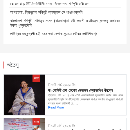
কোকরাঝাড় ইউনিভার্সিটিগী বাংলা সিলেবাসতা মণিপুরী ৱারী মচা
আগরতলা, ত্রিপুরাদা মণিপুরী ল্যাঙ্গুয়েজ ডে পাঙথোক্কনি
বাংলাদেশ মণিপুরী সাহিত্য সংসদ (বামসাস)না চহী কয়াগী মতৌগুম্না হন্দকসু ওজারেন
ইকায় খুম্নগদৌরি
লাইশ্রম সমরেন্দ্রগী চহী ১০০ শুবা মপোক-কুমওন থৌরম লোইশিনখ্রে
অতৈসু
ভারত
১৩ই মার্চ ২০২৬ ইং
দাঃ সোহিনী রেদা তেগোর নেসনেল স্কোলরশিপ পীরক্লে
ইম্ফাল, মার্চ ১১: য়ু এস এ'গী কেলিফোর্নিয়া য়ুনিবর্সিতি অমদি নিউ য়োর্ক
য়ুনিবর্সিতিগী ডান্স দিপার্টমেন্তকী সেলেবসতা মণিপুর জগোয় য়াওহন্দুনা মণিপুরী
কলচরবু মশক তাক্লিবী ৱে......
Read More
ভারত
১১ই মার্চ ২০২৬ ইং