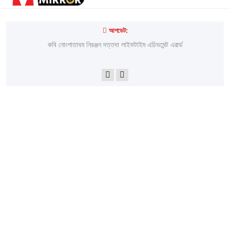
আপডেট:
লাইরেল্লাকপম হেরামনিগী '' অতিয়াগী তেলেঙ্গা '' ফোঙখ্রে
কবি নোংশাতাবম নিরঞ্জন দত্তদা লাইফটাইম এচিভমেন্ট এৱার্ড