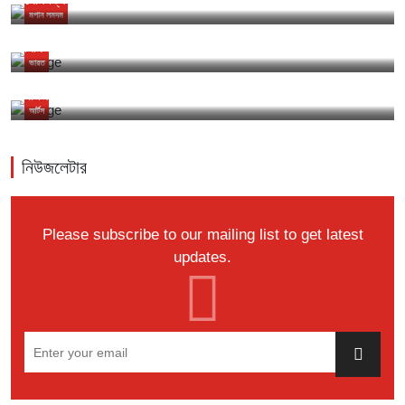
মপান লমদম
মপান্দা লৈরিবা মণিপুরীশিংনা চৎনবী ঙাক্নবা হোৎনরিবা থৌদাং থাগৎলি - ফিশারি
মিনিষ্টার হৈখাম দিঙ্গো
ভারত
মণিপুরী মিরর
১১ই অগাস্ট ২০২৩ ইং
নীংশিং খুভমশিং মুথৎপগী থবক লেপ্তনা চত্থরি ---আরকে তরুনজিৎ
আর্টস
নিউজলেটার
Please subscribe to our mailing list to get latest
updates.