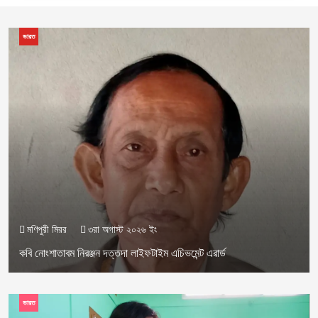
ভারত
মণিপুরী মিরর
৩রা অগাস্ট ২০২৬ ইং
কবি নোংশাতাবম নিরঞ্জন দত্তদা লাইফটাইম এচিভমেন্ট এৱার্ড
ভারত