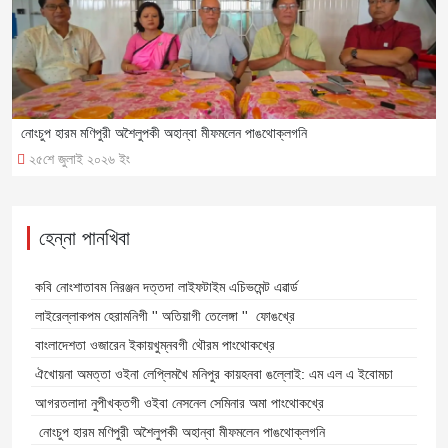
নোংচুপ হারম মণিপুরী অশৈলুপকী অহান্বা মীফমলেন পাঙথোক্লগনি
২৫শে জুলাই ২০২৬ ইং
হেন্না পানখিবা
কবি নোংশাতাবম নিরঞ্জন দত্তদা লাইফটাইম এচিভমেন্ট এৱার্ড
লাইরেল্লাকপম হেরামনিগী '' অতিয়াগী তেলেঙ্গা '' ফোঙখ্রে
বাংলাদেশতা ওজারেন ইকায়খুম্নবগী থৌরম পাংথোকখ্রে
ঐখোয়না অমত্তা ওইনা লেপ্লিমখৈ মনিপুর কায়হনবা ঙল্লোই: এম এল এ ইবোমচা
আগরতলাদা নুপীখক্তগী ওইবা নেসনেল সেমিনার অমা পাংথোকখ্রে
নোংচুপ হারম মণিপুরী অশৈলুপকী অহান্বা মীফমলেন পাঙথোক্লগনি