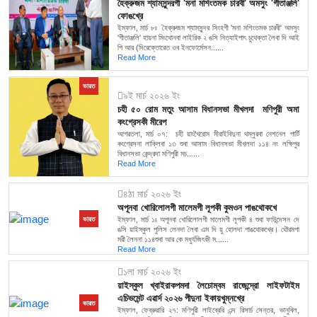
হৈক্রুজম শ্যামসুন্দরগী 'মনা মশিংতমক চারবী' অমসুং 'গীতাঞ্জলি'
ফোঙখ্রে
ইম্ফাল, মার্চ ৮ঃ হৈক্রুজম শ্যামসুন্দর সিংহগী 'মনা মশিংতমক চারবী' অমসুং
'গীতাঞ্জলি' হায়না মিংথোনবা লাইরিক ২ ঙসি নিত্যাইপাৎ চুথেক্তা লৈবা দি আই
পি আর (দিরেক্তোরেত ওব ইনফোর্মেসন......
Read More
ভারত
৯ই মার্চ ২০২৬ ইং
চহী ৫০ রোম মতুং আসাম বিধানসভা মীখলদা মণিপুরী অমা
কংগ্রেসকী মীরেপ
আগরতলা, মার্চ ০৭: চহী য়াংখৈরোম মীরাইবিদুনা থম্লুরবা নেশনেল পার্টি
কংগ্রেসনা লাক্লিবা ১৩ শুবা আসাম বিধানসভা মীখলদা ১১৪ নং লক্ষিপুর
বিধানসভা কেন্দ্রদা মণিপুরী মচ......
Read More
৪ঠা মার্চ ২০২৬ ইং
অপূনবা খোরিলোলগী মালেমগী লূপকী কুমওন পাঙথোকখে
ইম্ফাল, মার্চ ১ঃ অপূনবা খোরিলোলগী মালেমগী লূপকী ৪ শুবা ফাউন্দেসন দে
ভারত
ঙসি য়াইস্কুল পুলিস লেনদা লৈবা এম দি য়ু হোলদা পাঙথোকখ্রে। থৌরমগা
মরী লৈননা ১১৪শুবা আর কে মধুর্যজিৎকী ম......
Read More
১লা মার্চ ২০২৬ ইং
য়াইস্কুল খ্বাইরাকপমদা লৈচোম্বম রাজেন্দ্রো লাইফটাইম
এচিভমেন্ট এৱার্দ ২০২৬ পীদুনা ইকায়খুম্নখ্রে
ভারত
ইম্ফাল, ফেব্রুৱারি ২৭: মণিপুরী লাইব্রেরি এন্দ রিসার্চ সেন্তর, ভানুবিল,