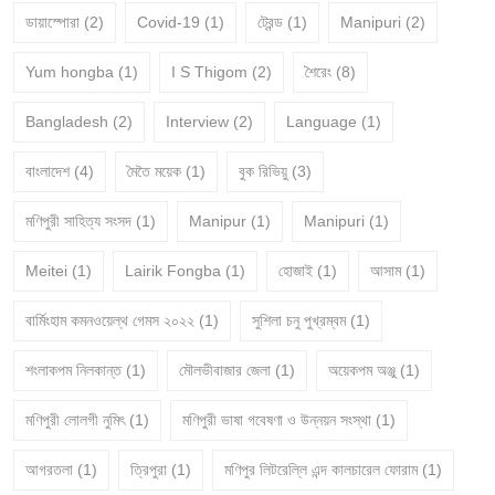
ডায়াস্পোরা
(2)
Covid-19
(1)
ট্রেন্ড
(1)
Manipuri
(2)
Yum hongba
(1)
I S Thigom
(2)
শৈরেং
(8)
Bangladesh
(2)
Interview
(2)
Language
(1)
বাংলাদেশ
(4)
মৈতৈ ময়েক
(1)
বুক রিভিয়ু
(3)
মণিপুরী সাহিত্য সংসদ
(1)
Manipur
(1)
Manipuri
(1)
Meitei
(1)
Lairik Fongba
(1)
হোজাই
(1)
আসাম
(1)
বার্মিংহাম কমনওয়েল্থ গেমস ২০২২
(1)
সুশিলা চনু পুখ্রম্বম
(1)
শংলাকপম নিলকান্ত
(1)
মৌলভীবাজার জেলা
(1)
অয়েকপম অঞ্জু
(1)
মণিপুরী লোলগী নুমিৎ
(1)
মণিপুরী ভাষা গবেষণা ও উন্নয়ন সংস্থা
(1)
আগরতলা
(1)
ত্রিপুরা
(1)
মণিপুর লিটরেল্লি এন্দ কালচারেল ফোরাম
(1)