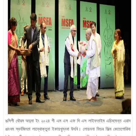
ঙসিগী থৌরম অদুদা ইং ২০২৪ গী এম এস এফ দি এস লাইফতাইম এচিবমেন্ত এৱাদ
ঙাংবম স্বর্নজিৎতা লান্থোক্তুনা ইকায়খুম্নবা উৎখি। লোয়ননা ফিচর ফিল্ম কেতেগোরিদা