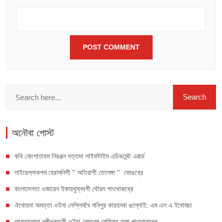
অনৌবা পোস্ট
কবি নোংশাতাবম নিরঞ্জন দত্তদা লাইফটাইম এচিভমেন্ট এৱার্ড
লাইরেল্লাকপম হেরামনিগী '' অতিয়াগী তেলেঙ্গা '' ফোঙখ্রে
বাংলাদেশতা ওজারেন ইকায়খুম্নবগী থৌরম পাংথোকখ্রে
ঐখোয়না অমত্তা ওইনা লেপ্লিমখৈ মনিপুর কায়হনবা ঙল্লোই: এম এল এ ইবোমচা
আগরতলাদা নুপীখক্তগী ওইবা নেসনেল সেমিনার অমা পাংথোকখ্রে