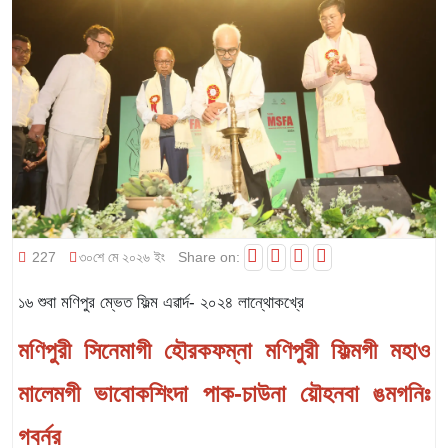
227
৩০শে মে ২০২৬ ইং
Share on:
১৬ শুবা মণিপুর ম্ভেত ফিল্ম এৱার্দ- ২০২৪ লান্থোকখ্রে
মণিপুরী সিনেমাগী হৌরকফম্না মণিপুরী ফিল্মগী মহাও
মালেমগী ভাবোকশিংদা পাক-চাউনা য়ৌহনবা ঙমগনিঃ
গবর্নর