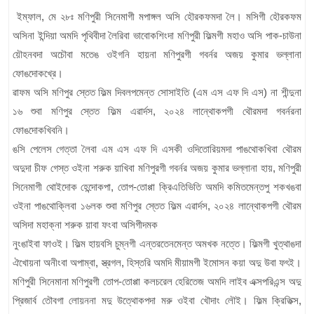
ইম্ফাল, মে ২৮ঃ মণিপুরী সিনেমাগী মপাঙ্গল অসি হৌরকফমদা লৈ। মসিগী হৌরকফম
অসিনা ইন্দিয়া অমদি পৃথিবীদা লৈরিবা ভাবোকশিংদা মণিপুরী ফিল্মগী মহাও অসি পাক-চাউনা
য়ৌহনবদা অচৌবা মতেঙ ওইগনি হায়না মণিপুরগী গবর্নর অজয় কুমার ভল্লানা
ফোঙদোকখ্রে।
ৱাফম অসি মণিপুর স্তেত ফিল্ম দিবলপমেন্ত সোসাইতি (এম এস এফ দি এস) না শীন্দুনা
১৬ শুবা মণিপুর স্তেত ফিল্ম এৱার্দস, ২০২৪ লান্থোকপগী থৌরমদা গবর্নরনা
ফোঙদোকখিবনি।
ঙসি পেলেস গেত্তা লৈবা এম এস এফ দি এসকী ওদিতোরিয়মদা পাঙথোকখিবা থৌরম
অদুদা চীফ গেস্ত ওইনা শরুক য়াখিবা মণিপুরগী গবর্নর অজয় কুমার ভল্লানা হায়, মণিপুরী
সিনেমাগী থোইদোক হেন্দোকপা, তোপ-তোপ্পা ক্রিএতিভিতি অমদি কমিতমেন্তপু শকখঙবা
ওইনা পাঙথোক্লিবা ১৬লক শুবা মণিপুর স্তেত ফিল্ম এৱার্দস, ২০২৪ লান্থোকপগী থৌরম
অসিদা মহাক্না শরুক য়াবা ফংবা অসিগীদমক
নুংঙাইবা ফাওই। ফিল্ম হায়বসি চুম্নগী এন্তরতেনমেন্ত অমখক নত্তে। ফিল্মগী খুত্থাঙদা
ঐখোয়না অনীংবা অপাম্বা, স্ত্রগল, হিস্তরি অমদি মীয়ামগী ইমোসন কয়া অদু উবা ফৎই।
মণিপুরী সিনেমানা মণিপুরগী তোপ-তোপ্পা কলচরেল হেরিতেজ অমদি লাইব এক্সপরিএন্স অদু
প্রিজার্ব তৌবগা লোয়ননা মদু উত্থোকপদা মরু ওইবা খৌদাং লৌই। ফিল্ম ক্রিতিক্স,