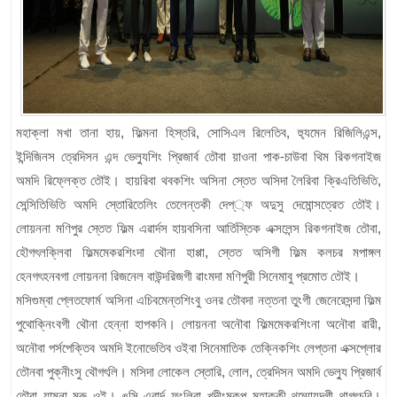
মহাক্লা মখা তানা হায়, ফিল্মনা হিস্তরি, সোসিএল রিলেতিব, হ্যুমেন রিজিলিএন্স,
ইন্দিজিনস ত্রেদিসন এন্দ ভেল্যুশিং প্রিজার্ব তৌবা য়াওনা পাক-চাউবা থিম রিকগনাইজ
অমদি রিফ্লেক্ত তৌই। হায়রিবা থবকশিং অসিনা স্তেত অসিদা লৈরিবা ক্রিএতিভিতি,
সেন্সিতিভিতি অমদি স্তোরিতেলিং তেলেন্তকী দেপ্্ফ অদুসু দেমোন্সত্রেত তৌই।
লোয়ননা মণিপুর স্তেত ফিল্ম এৱার্দস হায়বসিনা আর্তিস্তিক এক্সলেন্স রিকগনাইজ তৌবা,
হৌগৎলক্লিবা ফিল্মমেকরশিংদা থৌনা হাপ্পা, স্তেত অসিগী ফিল্ম কলচর মপাঙ্গল
হেনগৎহনবগা লোয়ননা রিজনেল বাউন্দরিজগী ৱাংমদা মণিপুরী সিনেমাবু প্রমোত তৌই।
মসিগুম্বা প্লেতফোর্ম অসিনা এচিবমেন্তশিংবু ওনর তৌবদা নত্তনা তুংগী জেনেরেসন্দা ফিল্ম
পুথোক্নিংবগী থৌনা হেন্না হাপকনি। লোয়ননা অনৌবা ফিল্মমেকরশিংনা অনৌবা ৱারী,
অনৌবা পর্সপেক্তিব অমদি ইনোভেতিব ওইবা সিনেমাতিক তেক্নিকশিং লেপ্তনা এক্সপ্লোর
তৌনবা পুক্নীংসু থৌগৎলি। মসিদা লোকেল স্তোরি, লোল, ত্রেদিসন অমদি ভেল্যু প্রিজার্ব
তৌবা য়াম্না মরু ওই। ঙসি এৱার্দ ফংলিবা খুদীংমকপু মহাক্কী থম্মোয়দগী থাগৎচরি।