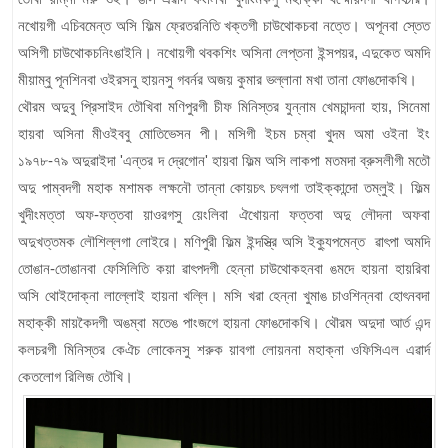
নখোয়গী এচিবমেন্ত অসি ফিল্ম ফ্রেতরনিতি খক্তগী চাউথোকচবা নত্তে। অপূনবা স্তেত
অসিগী চাউথোকচনিংঙাইনি। নখোয়গী থবকশিং অসিনা লেপ্তনা ইন্সপয়র, এদুকেত অমদি
মীয়াম্বু পূনশিনবা ওইরসনু হায়নসু গবর্নর অজয় কুমার ভল্লানা মখা তানা ফোঙদোকখি।
থৌরম অদুবু প্রিসাইদ তৌখিবা মণিপুরগী চীফ মিনিস্তর যুন্নাম খেমচান্দনা হায়, সিনেমা
হায়বা অসিনা মীওইববু মোতিভেসন পী। মসিগী ইচম চম্বা খুদম অমা ওইনা ইং
১৯৭৮-৭৯ অদুৱাইদা 'এন্তর দ দ্রেগোন' হায়বা ফিল্ম অসি লাকপা মতমদা ব্রুসলীগী মতৌ
অদু পাম্বদগী মহাক মশামক লক্ষনৌ তান্না কোয়চৎ চৎলগা তাইক্কান্দো তম্লুই। ফিল্ম
খুদীংমত্তা অফ-ফত্তবা য়াওরগসু য়েংলিবা ঐখোয়না ফত্তবা অদু লৌদনা অফবা
অদুখত্তমক লৌশিল্লগা লোইরে। মণিপুরী ফিল্ম ইন্দস্ত্রি অসি ইক্যুপমেন্ত ৱাৎপা অমদি
তোঙান-তোঙানবা ফেসিলিতি কয়া ৱাৎপদগী হেন্না চাউথোকহনবা ঙমদে হায়না হায়রিবা
অসি থোইদোক্না লাল্লোই হায়না খল্লি। মসি খরা হেন্না খুমাঙ চাওশিন্নবা হোৎনবদা
মহাক্কী মায়কৈদগী অঙম্বা মতেঙ পাংজগে হায়না ফোঙদোকখি। থৌরম অদুদা আর্ত এন্দ
কলচরগী মিনিস্তর কেঐচ লোকেনসু শরুক য়াবগা লোয়ননা মহাক্না ওফিসিএল এৱার্দ
কেতলোগ রিলিজ তৌখি।