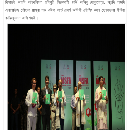
রিসার্ছর অমদি অইবশিংনা মণিপুরী সিনেমাগী জর্নি অসিবু দোকুমেন্ত, স্তদি অমদি
এনালাইজ তৌদুনা য়াম্না মরু ওইবা আর্ত ফোর্ম অসিগী লৌশিং জ্ঞান হেনগৎনবা পীরিবা
কন্ত্রিব্যুসন অসি খঙই।