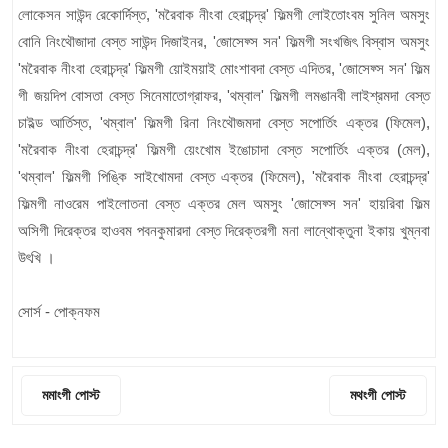
লোকেসন সাউন্দ রেকোর্দিস্ত, 'মরৈবাক নীংবা হেরাচন্দ্র' ফিল্মগী লোইতোংবম সুনিল অমসুং
বোনি নিংথৌজাদা বেস্ত সাউন্দ দিজাইনর, 'জোসেফ্স সন' ফিল্মগী সংখজিৎ বিস্বাস অমসুং
'মরৈবাক নীংবা হেরাচন্দ্র' ফিল্মগী য়োইময়াই মোংশাবদা বেস্ত এদিতর, 'জোসেফ্স সন' ফিল্ম
গী জয়দিপ বোসতা বেস্ত সিনেমাতোগ্রাফর, 'থম্বাল' ফিল্মগী লমঙানবী লাইশ্রমদা বেস্ত
চাইল্ড আর্তিস্ত, 'থম্বাল' ফিল্মগী রিনা নিংথৌজমদা বেস্ত সপোর্তিং এক্তর (ফিমেল),
'মরৈবাক নীংবা হেরাচন্দ্র' ফিল্মগী য়েংখোম ইঙোচাদা বেস্ত সপোর্তিং এক্তর (মেল),
'থম্বাল' ফিল্মগী পিঙ্কি সাইখোমদা বেস্ত এক্তর (ফিমেল), 'মরৈবাক নীংবা হেরাচন্দ্র'
ফিল্মগী নাওরেম পাইলোতনা বেস্ত এক্তর মেল অমসুং 'জোসেফ্স সন' হায়রিবা ফিল্ম
অসিগী দিরেক্তর হাওবম পবনকুমারদা বেস্ত দিরেক্তরগী মনা লান্থোক্তুনা ইকায় খুম্নবা
উৎখি ।
সোর্স - পোক্নফম
মমাংগী পোস্ট
মথংগী পোস্ট