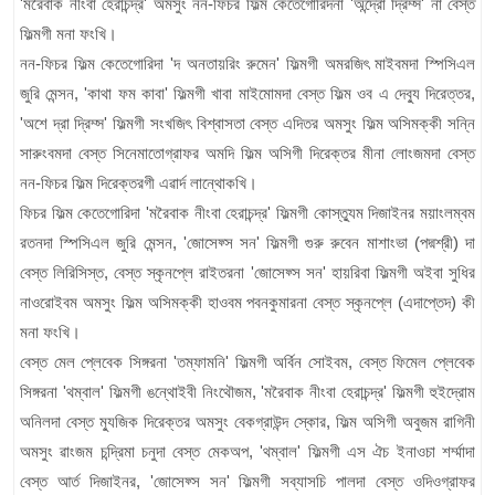
'মরৈবাক নীংবা হেরাচন্দ্র' অমসুং নন-ফিচর ফিল্ম কেতেগোরিদনা 'অন্দ্রো দ্রিম্স' না বেস্ত
ফিল্মগী মনা ফংখি।
নন-ফিচর ফিল্ম কেতেগোরিদা 'দ অনতায়রিং রুমেন' ফিল্মগী অমরজিৎ মাইবমদা স্পিসিএল
জুরি মেন্সন, 'কাথা ফম কাবা' ফিল্মগী খাবা মাইমোমদা বেস্ত ফিল্ম ওব এ দেব্যু দিরেত্তর,
'অশে দ্রা দ্রিম্স' ফিল্মগী সংখজিৎ বিশ্বাসতা বেস্ত এদিতর অমসুং ফিল্ম অসিমক্কী সন্নি
সারুংবমদা বেস্ত সিনেমাতোগ্রাফর অমদি ফিল্ম অসিগী দিরেক্তর মীনা লোংজমদা বেস্ত
নন-ফিচর ফিল্ম দিরেক্তরগী এৱার্দ লান্থোকখি।
ফিচর ফিল্ম কেতেগোরিদা 'মরৈবাক নীংবা হেরাচন্দ্র' ফিল্মগী কোস্ত্যুম দিজাইনর ময়াংলম্বম
রতনদা স্পিসিএল জুরি মেন্সন, 'জোসেফ্স সন' ফিল্মগী গুরু রুবেন মাশাংভা (পদ্মশ্রী) দা
বেস্ত লিরিসিস্ত, বেস্ত স্কৃনপ্লে রাইতরনা 'জোসেফ্স সন' হায়রিবা ফিল্মগী অইবা সুধির
নাওরোইবম অমসুং ফিল্ম অসিমক্কী হাওবম পবনকুমারনা বেস্ত স্কৃনপ্লে (এদাপ্তেদ) কী
মনা ফংখি।
বেস্ত মেল প্লেবেক সিঙ্গরনা 'তম্ফামনি' ফিল্মগী অর্বিন সোইবম, বেস্ত ফিমেল প্লেবেক
সিঙ্গরনা 'থম্বাল' ফিল্মগী ঙন্থোইবী নিংথৌজম, 'মরৈবাক নীংবা হেরাচন্দ্র' ফিল্মগী হুইদ্রোম
অনিলদা বেস্ত ম্যুজিক দিরেক্তর অমসুং বেকগ্রাউন্দ স্কোর, ফিল্ম অসিগী অবুজম রাগিনী
অমসুং ৱাংজম চন্দ্রিমা চনুদা বেস্ত মেকঅপ, 'থম্বাল' ফিল্মগী এস ঐচ ইনাওচা শর্ম্মাদা
বেস্ত আর্ত দিজাইনর, 'জোসেফ্স সন' ফিল্মগী সব্যাসচি পালদা বেস্ত ওদিওগ্রাফর