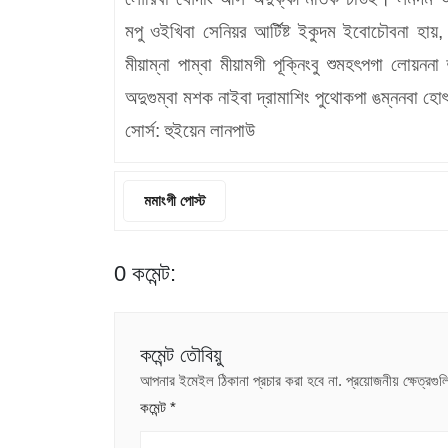
মপু ওইখিবা সেনিয়র আর্টিষ্ট ইকুদম ইবোচৌবনা হায়, 
মীয়াম্না পাম্বা মীয়ামগী পূক্নিংবু শুমহৎপগা লোয়নন
অদুগুম্বা মশক নাইবা দ্রামাশিং পুথোকপা ঙম্ননবা হো
সোর্স: হুইয়েন লানপাউ
মমাংগী পোস্ট
0 কমেন্ট:
কমেন্ট তৌবিয়ু
আপনার ইমেইল ঠিকানা প্রচার করা হবে না.
প্রয়োজনীয় ক্ষেত্রগ
কমেন্ট
*