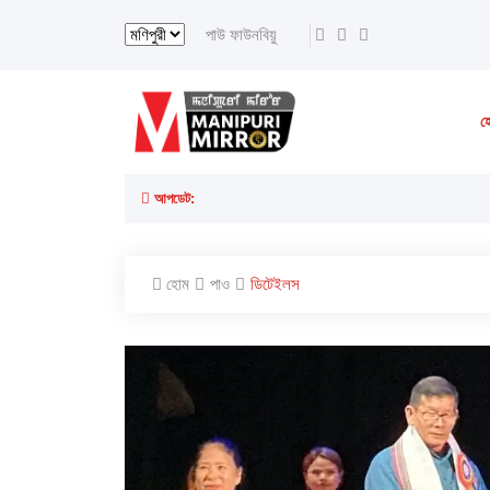
পাউ ফাউনবিয়ু
হ
আপডেট:
হোম
পাও
ডিটেইলস