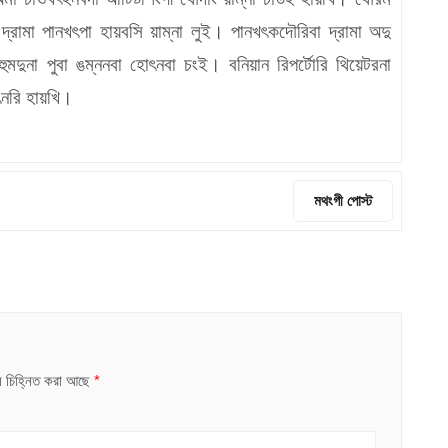
দ্রামা পানখৎপা হায়বসি য়াম্না লুই। পানখৎকদৌরিবা দ্রামা অদু
া হুমদুনা পুবা ঙম্ননবা হোৎনবা চংই। বনিয়ান রিপর্টোরি থিয়েটরনা
ৎনরি হায়খি।
মথংগী পোস্ট
ুলি চিহ্নিত করা আছে
*