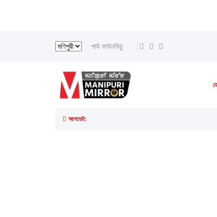
পাউ ফাউনবিয়ু
হ
আপডেট: