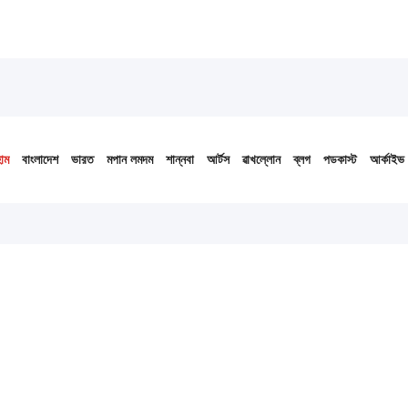
োম
বাংলাদেশ
ভারত
মপান লমদম
শান্নবা
আর্টস
ৱাখল্লোন
ব্লগ
পডকাস্ট
আর্কাইভ