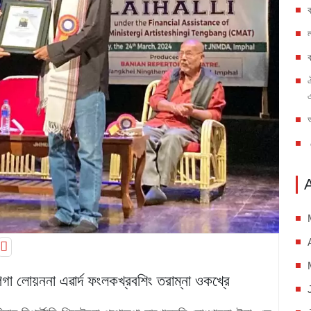
পগা লোয়ননা এৱার্দ ফংলকখ্রবশিং তরাম্না ওকখ্রে