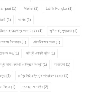
anipuri
(1)
Meitei
(1)
Lairik Fongba
(1)
োজাই
(1)
আসাম
(1)
ার্মিংহাম কমনওয়েল্থ গেমস ২০২২
(1)
সুশিলা চনু পুখ্রম্বম
(1)
ংলাকপম নিলকান্ত
(1)
মৌলভীবাজার জেলা
(1)
য়েকপম অঞ্জু
(1)
মণিপুরী লোলগী নুমিৎ
(1)
িপুরী ভাষা গবেষণা ও উন্নয়ন সংস্থা
(1)
আগরতলা
(1)
রিপুরা
(1)
মণিপুর লিটরেল্লি এন্দ কালচারেল ফোরাম
(1)
তন থিয়াম
(1)
তোংব্রম অমরজিৎ
(2)