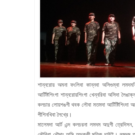
শান্নরোয় অমনা ফংলিবা কান্নবা অসিগুম্বা লমদমস
আর্টিষ্টশিংগা শান্নরোয়শিংগা খেন্নরিবা অসিদা লৈঙ
কলচার লোয়শঙগী থবক লৌবা মতমদা আর্টিষ্টিশিংদা অহ
পীশিনখিবা লৈখ্রে।
মালেমদা আর্ট এন্দ কলচরনা লমদম অদুগী ত্রেদিসন, ক
লৌরিবা থৌদাং অসি অদুক্কী মতিক চাউই। লমদম অমা