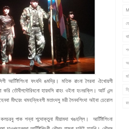
M
হ
ব
শ
অ
মণ
িগী আর্টিষ্টশিংনা ফংবদি ঙমদ্রি। মতিক ৱাংনা লৈরবা ঐখোয়গী
ত্
াক্না করি তৌবীগদৌরিবনো হায়বসি ৱাহং ওইনা হংনরক্লি। আর্ট এন্দ
েনবা মীৎয়েং থমহন্নিংবগী মতাংদসু মরী লৈনবশিংদা অইবা চেরোল
র
লচরবু পাক শন্না শন্দোক্তুনা মীয়ামদা খঙহল্লি। আর্টিষ্টশিংনা
 চাওখৎহনবদা আর্টিষ্টশিংগী থৌদাং য়াম্না চাউই হায়খি। থৌরম