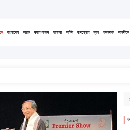
োম
বাংলাদেশ
ভারত
মপান লমদম
শান্নবা
আর্টস
ৱাখল্লোন
ব্লগ
পডকাস্ট
আর্কাইভ
অ