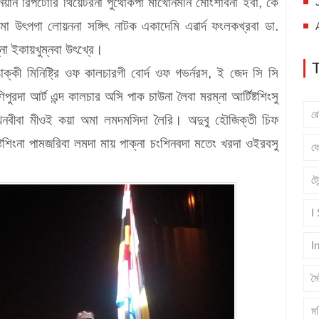
নিয়ান রিপর্টোরি থিয়েটরনা পুথোকপা মাখোনমনি মোংশাবনা ইবা, কে
ামা উৎপগা লোয়ননা সঙ্গিৎ নাটক একাদেমি এৱার্দ ফংলকখ্রবা ডা.
তুনা ইকায়খুম্নবা উৎখ্রে।
ক্কী মিনিষ্ট্রি ওফ কালচারগী বোর্দ ওফ গভর্নরস, ই জেদ সি সি
রদা আর্ট এন্দ কালচার অসি পাক চাউনা লৈবা মরম্না আর্টিষ্টশিংসু
র
া খনবীবা মীওই কয়া অমা লমদমসিদা লৈরি। অদুবু হৌজিক্তী চিফ
িষ্টশিংনা পামজরিবা লমদা মায় পাক্না চংশিনবদা মতেং খরদা ওইরবসু
ফ
ট্
I
I
ম
মণ