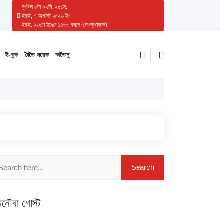
নুংথিল
৫
টা
০২
মি.
২৬
সে.
ইরাই, ৭ অগাস্ট ২০২৬ ইং
ইরাই, ২৩শে ইঙেন ১৪৩৩ বঙ্গাব্দ (নোংজুথাকাল)
ই-বুক
মৈতৈ ময়েক
অতৈসু
নৌবা পোস্ট