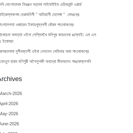
কবি নোংশাতাবম নিরঞ্জন দত্তদা লাইফটাইম এচিভমেন্ট এৱার্ড
লাইরেল্লাকপম হেরামনিগী '' অতিয়াগী তেলেঙ্গা '' ফোঙখ্রে
বাংলাদেশতা ওজারেন ইকায়খুম্নবগী থৌরম পাংথোকখ্রে
ঐখোয়না অমত্তা ওইনা লেপ্লিমখৈ মনিপুর কায়হনবা ঙল্লোই: এম এল
এ ইবোমচা
আগরতলাদা নুপীখক্তগী ওইবা নেসনেল সেমিনার অমা পাংথোকখ্রে
নোংচুপ হারম মণিপুরী অশৈলুপকী অহান্বা মীফমলেন পাঙথোক্লগনি
Archives
March-2026
April-2026
May-2026
June-2026