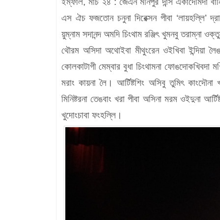
ইম্ফাল, মার্চ ২৪ :
জেএন মনিপুর দান্স একাদেমিদা বা
এস ঐচ ফজতোন চনুনা দিরেক্সন পীবা ‘লায়হল্লি’ দ্র
য়ুম্নাম সদানন্দ অমদি চিংথাম রঞ্জিৎ খুমনবু তরাম্না ওক্
থৌরম অসিদা অথোইবা মীথুংরেন ওইখিবা ইন্দিয়া লৈঙা
কোলকাটাগী মেম্বার বুধা চিংথামনা ফোঙদোকখিবদা মণিপু
মরাং কায়না লৈ। আর্টিষ্টশিং অসিবু তুমিৎ কাংদৌন
মিনিষ্টরনা তেঙবাং খরা পীবা অসিনা মরম ওইদুনা আর্ট
খুদোংচাবা ফংহল্লি।