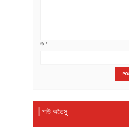
মীং
*
পাউ অতৈসু