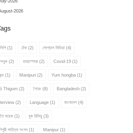
July-2026
August-2026
Tags
েসিপি
(1)
টেক
(2)
সোশ্যাল মিডিয়া
(4)
েসবুক
(2)
ডায়াস্পোরা
(2)
Covid-19
(1)
রেন্ড
(1)
Manipuri
(2)
Yum hongba
(1)
 S Thigom
(2)
শৈরেং
(8)
Bangladesh
(2)
nterview
(2)
Language
(1)
বাংলাদেশ
(4)
ৈতৈ ময়েক
(1)
বুক রিভিয়ু
(3)
িপুরী সাহিত্য সংসদ
(1)
Manipur
(1)