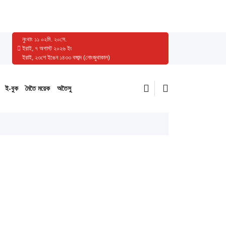
নুংথাং
১১
০২
মি.
২০
সে.
ইরাই, ৭ অগাস্ট ২০২৬ ইং
ইরাই, ২৩শে ইঙেন ১৪৩৩ বঙ্গাব্দ (নোংজুথাকাল)
ই-বুক
মৈতৈ ময়েক
অতৈসু