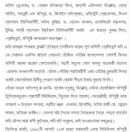
ভাইস চেন্সেলার, ড. সোরাম মণিকান্ত সিংহ, হান্নগী এডিশনাল ডিরেক্টর, হেল্থ
সার্ভিস, গভর্মেন্ট ওফ মণিপুর, ড. জিনাইন লাইশ্রমচা, এসিস্টেন্ট প্রোফেসার, সিওল
ন্যাশনাল ইউনিভার্সিটি, সাউথ কুরিয়া, ড. হোমেন থাংজম, এসোসিয়েট প্রফেসর,
ইন্দিরা গান্ধী ন্যাশনাল ট্রাইবাল ইউনিভার্সিটি অমদি এল জয়ন্ত কুমার সিংহ,
প্রেসিডেন্ট, মণিপুরী কালচারাল কমপ্লেক্স ।
কবি নামব্রম শংকরনা কন্ডাক্ট তৌরদুনা নৈনমীফম অদুদা লূপ অসিগী প্রেসিডেন্ট কবি এ
কে শেরামনা ওকশিন
ৱা
হৈগা লোয়ননা হৌজিক ওইরিবা বাংলাদেশতা লোলগী ফিভম
অসিগী মরমদা
ৱা
রোল ফোংদোকখি। মদুগী মতুংদা লোল অমসুং ময়েক্কী মতাংদা
য়োকখৎ কনখৎপগী অচৌবা থৌদাং লৌরিবা প্রাইমারীগী ওজা ওইরিবা বৃন্দারানী সিনহা
অমদি কোন্থৌজম শিল্পীবু লেংয়ান অমদি ক্রেস্ট পীদুনা ইকায় খুম্নবা উৎখি।
থৌরম অদুদা অতৈগসু
ৱা
ঙাংখি- হামোম তনুবাবু, ডিরেক্টর, চাউবা মেমোরিয়াল মণিপুরী
ইন্টেল্যাকচুয়াল প্রোপার্টি মিউজিয়াম, ইবুংহাল সিংহ শ্যামল, সেক্রেটারী, মণিপুরী ভাষা
গবেষণা ও উন্নয়ন সংস্থা, প্রণীত রঞ্জন দেবনাথ, রিপোর্টার, অইবা হাজী মো. আব্দুস
সামাদ, অহৈবম রণজিৎ। লোলগা মরি লৈননা মশানা শৈরেংজবা শৈরেং পাদুনা তাহনখি
কবি রৌশন আরা বাশী খুৎহৈবম, কবি মনি অবুজম, কবি অওয়াংতাবম সমরেন্দ্র।
নিংশিংবা য়াবদি, ১৯৯২গী আগস্ট ২০দা ভারত সরকারগী ৮শুবা সিডিউলদা মণিপুরী