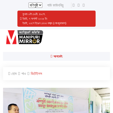
পাউ ফাউনবিয়ু
নুংথাং
৮
টা
৫৯
মি.
৪৮
সে.
ইরাই, ৭ অগাস্ট ২০২৬ ইং
ইরাই, ২৩শে ইঙেন ১৪৩৩ বঙ্গাব্দ (নোংজুথাকাল)
আপডেট:
হোম
পাও
ডিটেইলস