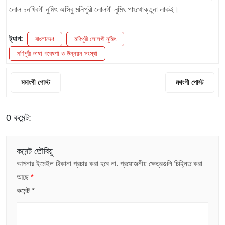
লোল চনখিবগী নুমিৎ অসিবু মনিপুরী লোলগী নুমিৎ পাংথোক্তুনা লাকই।
ট্যাগ:
বাংলাদেশ
মণিপুরী লোলগী নুমিৎ
মণিপুরী ভাষা গবেষণা ও উন্নয়ন সংস্থা
মমাংগী পোস্ট
মথংগী পোস্ট
0 কমেন্ট:
কমেন্ট তৌবিয়ু
আপনার ইমেইল ঠিকানা প্রচার করা হবে না.
প্রয়োজনীয় ক্ষেত্রগুলি চিহ্নিত করা
আছে
*
কমেন্ট
*