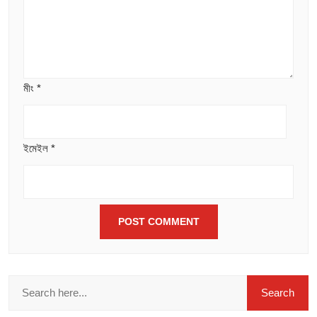
মীং
*
ইমেইল
*