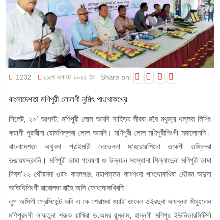
1232
২১শে অগাস্ট ২০২২ ইং
Share on:
বাংলাদেশতা মণিপুরী লোলগী নুমিৎ পাংথোকখ্রে
সিলেট, ২০’ আগস্ট: মণিপুরী লোল অমদি সাহিত্য লীরবা মরৈ মথুম্না থল্লবা লিশিং
কয়াগী পু
ৱা
রীনা য়োমশিল্লবা লোল অমনি। মণিপুরী লোল মণিপুরীশিংগী মমালোননি।
বাংলাদেশতা অথুবদা প্রাইমারী লেভেলদা মহৈরোয়শিংদা তাকপী তম্বিনবা
তঙায়ফদ্রবনি। মণিপুরী ভাষা গবেষণা ও উন্নয়ন সংস্থানা শিল্লাংদুনা মণিপুরী ভাষা
দিবস’২২ থৌরমদা ঙরাং কমলগঞ্জ, নয়াপত্তন কাংশংদা পাংথোকখিবা থৌরম অদুদা
অতিথিশিংগী
ৱা
রোলদা ৱাহৈ অসি ফোংদোকখিবনি।
লূপ অসিগী প্রেসিডেন্ট কবি এ কে শেরামনা ময়াই তাংবল ওইরদুনা অখন্নবা মীথুংলেন
মণিপুরদগী লাক্তুনা শরুক য়াখিবা ড.অমর য়ুম্নাম, হান্নগী মণিপুর ইউনিভারসিটিগী