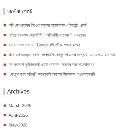
অনৌবা পোস্ট
কবি নোংশাতাবম নিরঞ্জন দত্তদা লাইফটাইম এচিভমেন্ট এৱার্ড
লাইরেল্লাকপম হেরামনিগী '' অতিয়াগী তেলেঙ্গা '' ফোঙখ্রে
বাংলাদেশতা ওজারেন ইকায়খুম্নবগী থৌরম পাংথোকখ্রে
ঐখোয়না অমত্তা ওইনা লেপ্লিমখৈ মনিপুর কায়হনবা ঙল্লোই: এম এল এ ইবোমচা
আগরতলাদা নুপীখক্তগী ওইবা নেসনেল সেমিনার অমা পাংথোকখ্রে
নোংচুপ হারম মণিপুরী অশৈলুপকী অহান্বা মীফমলেন পাঙথোক্লগনি
Archives
March-2026
April-2026
May-2026