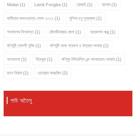
Meitei
(1)
Lairik Fongba
(1)
হোজাই
(1)
আসাম
(1)
বার্মিংহাম কমনওয়েল্থ গেমস ২০২২
(1)
সুশিলা চনু পুখ্রম্বম
(1)
শংলাকপম নিলকান্ত
(1)
মৌলভীবাজার জেলা
(1)
অয়েকপম অঞ্জু
(1)
মণিপুরী লোলগী নুমিৎ
(1)
মণিপুরী ভাষা গবেষণা ও উন্নয়ন সংস্থা
(1)
আগরতলা
(1)
ত্রিপুরা
(1)
মণিপুর লিটরেল্লি এন্দ কালচারেল ফোরাম
(1)
রতন থিয়াম
(1)
তোংব্রম অমরজিৎ
(2)
পাউ অতৈসু