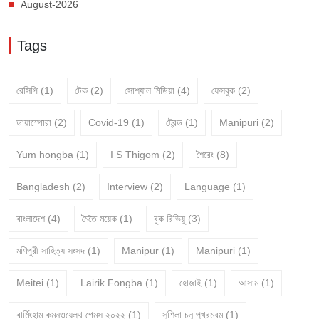
August-2026
Tags
রেসিপি
(1)
টেক
(2)
সোশ্যাল মিডিয়া
(4)
ফেসবুক
(2)
ডায়াস্পোরা
(2)
Covid-19
(1)
ট্রেন্ড
(1)
Manipuri
(2)
Yum hongba
(1)
I S Thigom
(2)
শৈরেং
(8)
Bangladesh
(2)
Interview
(2)
Language
(1)
বাংলাদেশ
(4)
মৈতৈ ময়েক
(1)
বুক রিভিয়ু
(3)
মণিপুরী সাহিত্য সংসদ
(1)
Manipur
(1)
Manipuri
(1)
Meitei
(1)
Lairik Fongba
(1)
হোজাই
(1)
আসাম
(1)
বার্মিংহাম কমনওয়েল্থ গেমস ২০২২
(1)
সুশিলা চনু পুখ্রম্বম
(1)