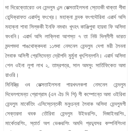
দা দিরেক্তোরেত ওব হেন্দলুম এন্দ তেক্সতাইলসনা স্তেতকী থাক্তা পীবা
হেন্দিক্রাফত এৱার্দসু ফংখ্রে। মহাক্না হন্দক ফংগদৌরিবা এৱার্দ অসি
মহাক্না শাবা সিল্ককী ইনফি নমথাং খূৎহৎ কাঞ্জিপুবা হায়বা ফি অসিদা
ফংবনি। এৱার্দ অসি লাক্লিবা আগস্ত ৭ তা নিউ দিল্লীগী ভারত
মন্দপমদা পাঙথোক্কদবা ১১শুবা নেসনেল হেন্দলুম দেগা মরী লৈননা
লৈবাক অসিগী প্রেসিদেন্ত দ্রৌপদি মুর্মুনা খূৎশিন্নগনি। এৱার্দ অসিদা
শেল ওইনা লুপা লাখ ২, তাম্রপত্র, সাল অমসুং সার্তিফিকেত অমা
য়াওরি।
মিনিস্ত্রি ওব তেক্সতাইলসনা পায়খৎলকপা নেসনেল হেন্দলুম
দিবেলপমেন্ত প্রোগ্রাম (এন ঐচ দি পি) গী কম্পোন্তে অমা ওইরিবা
হেন্দলুম মার্কেতিং এসিস্তেন্তকী মনুংচন্না লৈবাক অসিদা হেন্দলুমগী
সেক্তরদা থবক তৌরিবা হেন্দলুম উইভরশিং, দিজাইনরশিং,
মার্কেতরশিং, স্তার্ত অপ ভেঞ্চরশিং অমদি প্রদ্যুসর কম্পনিশিংদা