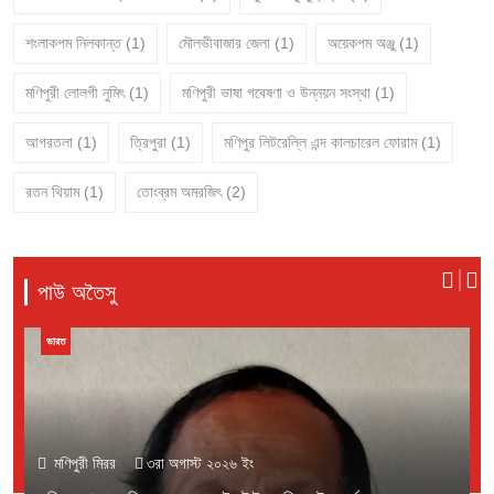
শংলাকপম নিলকান্ত
(1)
মৌলভীবাজার জেলা
(1)
অয়েকপম অঞ্জু
(1)
মণিপুরী লোলগী নুমিৎ
(1)
মণিপুরী ভাষা গবেষণা ও উন্নয়ন সংস্থা
(1)
আগরতলা
(1)
ত্রিপুরা
(1)
মণিপুর লিটরেল্লি এন্দ কালচারেল ফোরাম
(1)
রতন থিয়াম
(1)
তোংব্রম অমরজিৎ
(2)
পাউ অতৈসু
বাংলাদেশ
মণিপুরী মিরর
১লা অগাস্ট ২০২৬ ইং