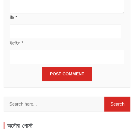
মীং
*
ইমেইল
*
অনৌবা পোস্ট