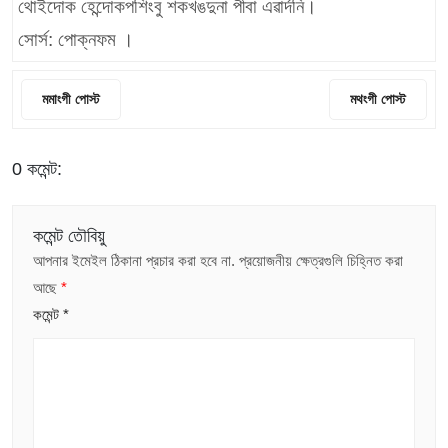
থোইদোক হেন্দোকপশিংবু শকখঙদুনা পীবা এৱার্দনি।
সোর্স: পোক্নফম ।
মমাংগী পোস্ট
মথংগী পোস্ট
0 কমেন্ট:
কমেন্ট তৌবিয়ু
আপনার ইমেইল ঠিকানা প্রচার করা হবে না.
প্রয়োজনীয় ক্ষেত্রগুলি চিহ্নিত করা
আছে
*
কমেন্ট
*