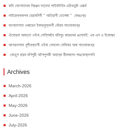
কবি নোংশাতাবম নিরঞ্জন দত্তদা লাইফটাইম এচিভমেন্ট এৱার্ড
লাইরেল্লাকপম হেরামনিগী '' অতিয়াগী তেলেঙ্গা '' ফোঙখ্রে
বাংলাদেশতা ওজারেন ইকায়খুম্নবগী থৌরম পাংথোকখ্রে
ঐখোয়না অমত্তা ওইনা লেপ্লিমখৈ মনিপুর কায়হনবা ঙল্লোই: এম এল এ ইবোমচা
আগরতলাদা নুপীখক্তগী ওইবা নেসনেল সেমিনার অমা পাংথোকখ্রে
নোংচুপ হারম মণিপুরী অশৈলুপকী অহান্বা মীফমলেন পাঙথোক্লগনি
Archives
March-2026
April-2026
May-2026
June-2026
July-2026