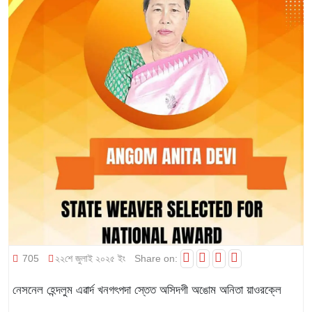
705
২২শে জুলাই ২০২৫ ইং
Share on:
নেসনেল হেন্দলুম এৱার্দ খনগৎপদা স্তেত অসিদগী অঙোম অনিতা য়াওরক্লে