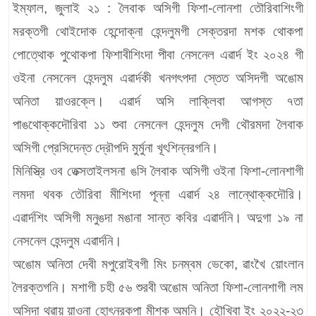
ইম্ফাল, জুলাই ২১ : লৈবাক অসিগী ফিশা-লোনশা তৌরিবাশিংগী
মরক্তগী থোইদোক হেন্দোক্না হেন্দলুমগী সেক্তরদা মশক থোকপা
পোত্থোক পুথোকপা ফিশাবীশিংদা পীবা নেসনেল এৱার্দ ইং ২০২৪ গী
ওইনা নেসনেল হেন্দলুম এৱার্দকী খনগৎপদা স্তেত অসিদগী অঙোম
অনিতা য়াওরক্লে। এৱার্দ অসি লাক্লিবা আগস্ত ৭তা
পাঙথোক্কদৌরিবা ১১ শুবা নেসনেল হেন্দলুম দেগী থৌরমদা লৈবাক
অসিগী প্রেসিদেন্ত দ্রৌপদি মুর্মুনা খূৎশিন্নরগনি।
মিনিস্ত্রি ওব তেক্সতাইলসনা ঙসি লৈবাক অসিগী ওইনা ফিশা-লোনশাগী
লমদা থবক তৌরিবা মীশিংদা পূন্না এৱার্দ ২৪ লান্থোক্কদৌরি।
এৱার্দশিং অসিগী মনুঙদা মঙানা সান্ত কবির এৱার্দনি। অদুগা ১৯ না
নেসনেল হেন্দলুম এৱার্দনি।
অঙোম অনিতা দেবী মপুরোইবগী মিং চনম্বম ভেকো, ৱাংখৈ য়োংলান
লৈরক্তগনি। মশাগী চহী ৫৬ শুরবী অঙোম অনিতা ফিশা-লোনশাগী লম
অসিদা থৱায় য়াওনা হোৎনরকপা মীশক অমনি। হৌখিবা ইং ২০২২-২৩