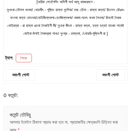
[অরিবা লোনগৈশিং অসিগী অর্থ খরসু থমজরমগে -
নুংবংবা-তৌফম খংদবা/ খোয়থীৎ - পূক্নিং য়াম্না নুংশিবা/ তরং হৌনা - য়াম্না কন্না/ চিংলেন য়ৌঙম-
ফংনবা কন্না হোৎনবা/থোইজিল্লকপা-হেনজিল্লকপা/ খকমা-অতৎ অখম লৈতবা/ চিনথৌ লৈরক
খোইহুম্বা - ৱা য়াম্না ঙাংবা লৈকাইগী মী/ নুংহক থীৎনা - য়াম্না কন্না, হন্না হন্না/ তাংজা শাজৌ
থোইবা-উপাই লৈজদ্রবা পাখং/ নুংপ্রং - চমম্নবা, /খোয়রি-পূক্নিংগী ৱা ]
ট্যাগ:
শৈরেং
মমাংগী পোস্ট
মথংগী পোস্ট
0 কমেন্ট:
কমেন্ট তৌবিয়ু
আপনার ইমেইল ঠিকানা প্রচার করা হবে না.
প্রয়োজনীয় ক্ষেত্রগুলি চিহ্নিত করা
আছে
*