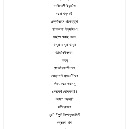
সংবিধানগী ইয়ুম'সে
মদুনা খল্লকই,
চেল্লসিরনে থাদোক্তুনা
লান্নংলবা রিফ্যুজিগুম
মাইগৈ শলাই খঙদা
থাপ্না য়াম্না থাপ্না
থৱায়'সিগীদমক।
অদুবু
য়োকপিরকপগী মহৈ
খোম্নাংগী লন্দোন'সিখক
পিরাং চদুম কয়ানসু
ঙমদ্রবদা কোকহনবা।
করম্না থদৎকনি
ঈতিন্নখ্রবা
নুংশি লীপুন্দি ইপোক্লম'সিগী
খল্লদুনা ঐনা