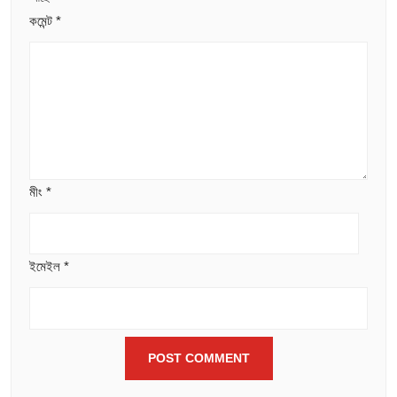
কমেন্ট
*
মীং
*
ইমেইল
*