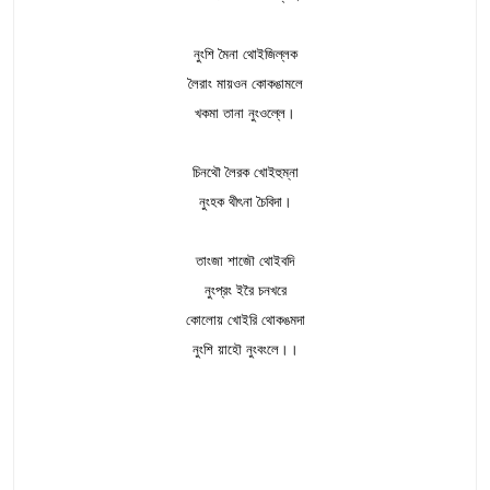
নুংশি মৈনা থোইজিল্লক
লৈরাং মায়ওন কোকঙামলে
খকমা তানা নুংওল্লে।
চিনথৌ লৈরক খোইহুম্না
নুংহক থীৎনা চৈবিদা।
তাংজা শাজৌ থোইবদি
নুংপ্রং ইরৈ চনখরে
কোলোয় খোইরি থোকঙমদা
নুংশি য়াহৌ নুংবংলে।।