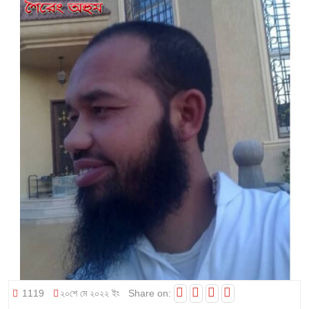
1119
২০শে মে ২০২২ ইং
Share on: