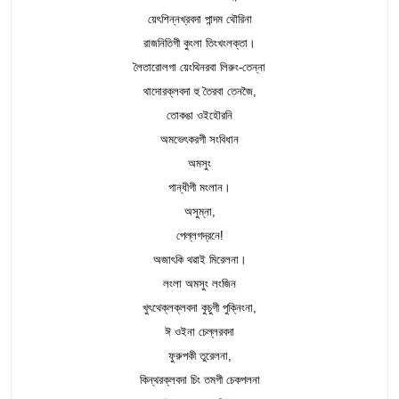
য়েৎশিন্নখ্রবদা পান্দম থৌরিনা
রাজনিতিগী কুংলা তিংখংলক্তা।
লৈতারোলগা য়েংথিনরবা লিরুং-তেন্না
থাদোরক্লবদা হু তৈরবা তেনজৈ,
তোকঙা ওইহৌরনি
অমভেৎকরগী সংবিধান
অমসুং
গান্ধীগী মংলান।
অসুম্না,
পেল্লগদ্রনে!
অজাৎকি থৱাই মিরেলনা।
লংলা অমসুং লংজিন
খুৎথেক্লক্লবদা কুচুগী পুক্নিংনা,
ঈ ওইনা চেল্লরবদা
ফুরুপকী তুরেলনা,
কিন্থরক্লবদা চিং তমগী চেকপলনা