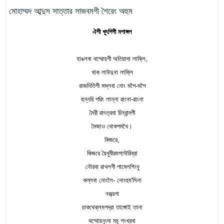
মোহাম্মদ আব্দুস সাত্তার সাজবমগী শৈরেং অহুম
ঐগী খূৎপিগী মপাঙ্গল
হাঙলবা থম্মোয়গী অতিয়াদা লাক্লি,
খাক লাউদুনা লাক্লি
রাজনিতিগী মম্লবা নোং মপৈ-মপৈ
হুন্নরি পরিং লান্না ৱাংনা-ৱাংনা
মৈরী ৱাৎত্রবা চিন্বান্দগী
মৈজাও থোকপমখৈ।
কিজরে,
কিজরে য়ৈথুবীরমগদৌরিব্রা
নৌরবা ৱাখলগী পামেলশিংবু
কল্লবা নোংলৈ- নোংহুম'সিনা
নত্ত্রগা
চাকথেক্লমগদ্রা তাঙ্গোই তানা
থম্মোয়নুংদা মচু শংখ্রবা