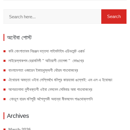
অনৌবা পোস্ট
কবি নোংশাতাবম নিরঞ্জন দত্তদা লাইফটাইম এচিভমেন্ট এৱার্ড
লাইরেল্লাকপম হেরামনিগী '' অতিয়াগী তেলেঙ্গা '' ফোঙখ্রে
বাংলাদেশতা ওজারেন ইকায়খুম্নবগী থৌরম পাংথোকখ্রে
ঐখোয়না অমত্তা ওইনা লেপ্লিমখৈ মনিপুর কায়হনবা ঙল্লোই: এম এল এ ইবোমচা
আগরতলাদা নুপীখক্তগী ওইবা নেসনেল সেমিনার অমা পাংথোকখ্রে
নোংচুপ হারম মণিপুরী অশৈলুপকী অহান্বা মীফমলেন পাঙথোক্লগনি
Archives
March-2026