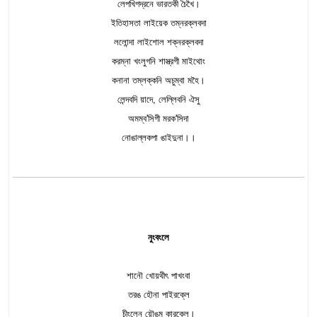
লেপখিগদ্রনে ভারতকী চৈখৈ।
ইতিহাসতা লাইয়েক তম্নরক্লবদা
ললোন্দা লাইশোল শক্নরক্লবদা
করম্না খংলুগনি শাস্ত্রগী মাইথোং
কনানা তম্লক্কনি অচুম্বা মহৈ।
লেন্দবদি য়াদে, লেল্লিবনি ঐসু
অমম্ব'সিগী মরক'সিদা
নোঙাল্লকপা ঙাইদুনা।।
নুংবংলে
শানৌ খোয়থীৎ পাখংবা
তরঙ হৌনা পাইরক্লে
চীংলেন য়ৌঙম কারক্লে।