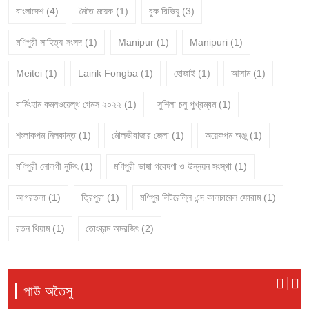
বাংলাদেশ
(4)
মৈতৈ ময়েক
(1)
বুক রিভিয়ু
(3)
মণিপুরী সাহিত্য সংসদ
(1)
Manipur
(1)
Manipuri
(1)
Meitei
(1)
Lairik Fongba
(1)
হোজাই
(1)
আসাম
(1)
বার্মিংহাম কমনওয়েল্থ গেমস ২০২২
(1)
সুশিলা চনু পুখ্রম্বম
(1)
শংলাকপম নিলকান্ত
(1)
মৌলভীবাজার জেলা
(1)
অয়েকপম অঞ্জু
(1)
মণিপুরী লোলগী নুমিৎ
(1)
মণিপুরী ভাষা গবেষণা ও উন্নয়ন সংস্থা
(1)
আগরতলা
(1)
ত্রিপুরা
(1)
মণিপুর লিটরেল্লি এন্দ কালচারেল ফোরাম
(1)
রতন থিয়াম
(1)
তোংব্রম অমরজিৎ
(2)
পাউ অতৈসু