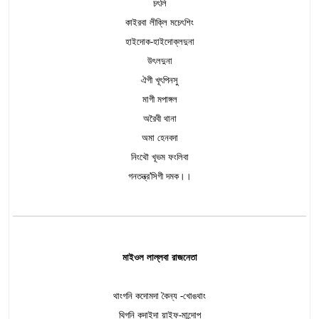
চৎলি
কাইরবা লীক্লি মচেৎশিং
হাইদোক-হাইদোক্লদুনা
উৎলদুনা
ঐগী খূৎপিনসু
মাগী মপাঙ্গল
অরৈবী থানা
অমা হেনবদা
নিংথৌ খূভম ফংলিবা
গনতন্ত্র'সিগী দমক।।
মাইওল লাল্লবা রাজনেতা
থাংগনি কদোমদা কৈন্য -খোঙথাং
থিগনি কদা‍ইদা য়াইফ-মান্দোপ