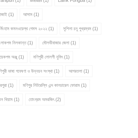
anipuri
(1)
Meitei
(1)
Lairik Fongba
(1)
োজাই
(1)
আসাম
(1)
ার্মিংহাম কমনওয়েল্থ গেমস ২০২২
(1)
সুশিলা চনু পুখ্রম্বম
(1)
ংলাকপম নিলকান্ত
(1)
মৌলভীবাজার জেলা
(1)
য়েকপম অঞ্জু
(1)
মণিপুরী লোলগী নুমিৎ
(1)
িপুরী ভাষা গবেষণা ও উন্নয়ন সংস্থা
(1)
আগরতলা
(1)
রিপুরা
(1)
মণিপুর লিটরেল্লি এন্দ কালচারেল ফোরাম
(1)
তন থিয়াম
(1)
তোংব্রম অমরজিৎ
(2)