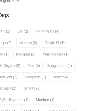
August-2026
Tags
েসিপি
(1)
টেক
(2)
সোশ্যাল মিডিয়া
(4)
েসবুক
(2)
ডায়াস্পোরা
(2)
Covid-19
(1)
রেন্ড
(1)
Manipuri
(2)
Yum hongba
(1)
 S Thigom
(2)
শৈরেং
(8)
Bangladesh
(2)
nterview
(2)
Language
(1)
বাংলাদেশ
(4)
ৈতৈ ময়েক
(1)
বুক রিভিয়ু
(3)
িপুরী সাহিত্য সংসদ
(1)
Manipur
(1)