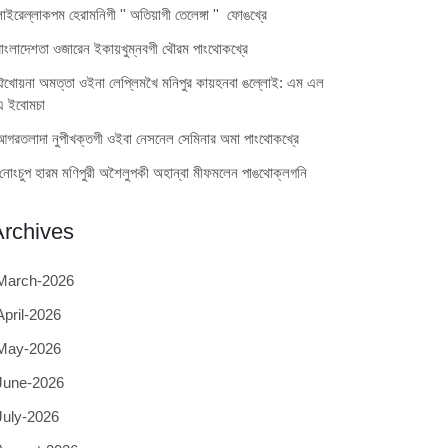
লাইরেল্লাকপম হেরামনিগী '' অতিয়াগী তেলেঙ্গা '' ফোঙখ্রে
বাংলাদেশতা ওজারেন ইকায়খুম্নবগী থৌরম পাংথোকখ্রে
ঐখোয়না অমত্তা ওইনা লেপ্লিমখৈ মনিপুর কায়হনবা ঙল্লোই: এম এল
এ ইবোমচা
আগরতলাদা নুপীখক্তগী ওইবা নেসনেল সেমিনার অমা পাংথোকখ্রে
নোংচুপ হারম মণিপুরী অশৈলুপকী অহান্বা মীফমলেন পাঙথোক্লগনি
Archives
March-2026
April-2026
May-2026
June-2026
July-2026