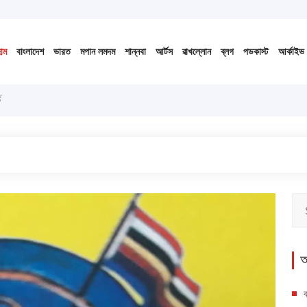
১৪৩৩ বঙ্গাব্দ (নোংজুথাকাল)
োম
বাংলাদেশ
ভারত
মপান লমদম
শান্নবা
আর্টস
ৱাখল্লোন
ব্লগ
পডকাস্ট
আর্কাইভ
ড
অ