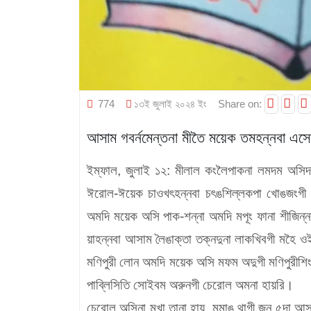
774
১৩ই জুলাই ২০২৪ ইং
Share on:
আসাম গবর্নমেন্তনা মীতৈ ময়েক তমহন্নবা এসে
ইম্ফাল, জুলাই ১২: মীলাল কংলৈপাকনা লমদম অসিদা
ঈরোল-ঈয়েক চাওখৎহন্নবা চৎঙশিল্লকপা খোঙজংগী মনু
অমদি ময়েক অসি পাক-শন্না অমদি মপূং ফানা শীজিন্
য়াহন্নবা আসাম লৈঙাক্তা তক্নদুনা লাকখিবগী মহৈ ওই
মণিপুরী লোন অমদি ময়েক অসি মফম অদুগী মণিপুরীশিংদ
পাব্লিসিতি সোইবম অরুনগী চেরোল অমনা হায়রি।
চেরোল অসিনা মখা তানা হায়, মমাঙ থাগী জুন ৫দা আসা