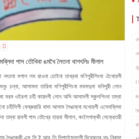
র
ফ
মব্লিদা পাস তৌখিবা ঙমখৈ লৈতনা থাগৎলিঃ মীলাল
ট্
 নৎতনা মপাল লম য়াওনা চোইনা তাখ্রবা মণিপুরীশিংদা ঐখোয়গী
I
ং চন্না, আসামদা তারিবা মণিপুরীশিংনা মফমদুদা মনিপুরী লোন
নবা মরম ওইরগা চহী কায়দগী লোন অসি আসামগী স্কুলশিংদা তম্বা
I
না চহীসিগী ফেব্রুয়ারি থাদা আসাম লৈঙাক্না মখোয়গী এসেমব্লিদা
ম
া তম্বা য়াবগী পাস তৌখ্রে হায়না মীলাল, কংলৈপাক্কী সেক্রেতরী
মণ
ম লৈঙাক্কী এস সি ই আর তি দিপার্তমেন্তগী দিরেক্তর দাঃ নিরাদা