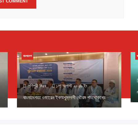
বাংলাদেশ
ভ
মণিপুরী মিরর
১লা অগাস্ট ২০২৬ ইং
বাংলাদেশতা ওজারেন ইকায়খুম্নবগী থৌরম পাংথোকখ্রে
১৪৩৩ বঙ্গাব্দ (নোংজুথাকাল)