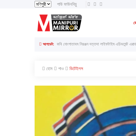
পাউ ফাউনবিয়ু
ইরাই, ৭ অগাস্ট ২০২৬ ইং
ইরাই, ২৩শে ইঙেন 
হ
লাইরেল্লাকপম হেরামনিগী '' অতিয়াগী তেলেঙ্গা '' ফোঙখ্রে
আপডেট:
কবি নোংশাতাবম নিরঞ্জন দত্তদা লাইফটাইম এচিভমেন্ট এৱার্
হোম
পাও
ডিটেইলস