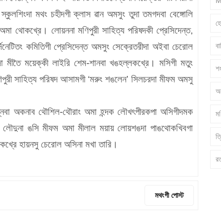
M
স্কুলশিংদা মথং চহীদগী ক্লাস ৱান অমসুং তুদা তমগদবা বেঙ্গোলি
হ
 অমা থোকখ্রে। লোয়ননা মণিপুরী সাহিত্য পরিষদকী প্রেসিদেন্ত,
ব
র্দিনেটিতং কমিতিগী প্রেসিদেন্ত অমসুং সেক্রেতরীদা অইবা চেরোল
দা মীতৈ ময়েক্কী লাইরি শেম-শানবা খঙহল্লকখ্রে। মসিগী মতুং
শ
মণিপুরী সাহিত্য পরিষদ আসামগী ‘মরুং শঙলেন’ সিলচরদা মীফম অমসু
অ
ন্নবা অকনাব থৌশিল-থৌরাং অমা হন্দক লৌখৎপীরকপা অসিগীদমক
মণ
বল লৌদুনা ঙসি মীফম অমা মীলাল ময়ায় লোয়শঙদা পাঙথোকখিবগা
ত্
খ্রে হায়নসু চেরোল অসিনা মখা তারি।
র
মথংগী পোস্ট